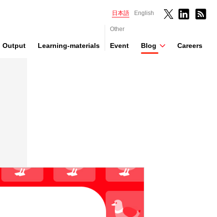
日本語
English
Other
Output
Learning-materials
Event
Blog
Careers