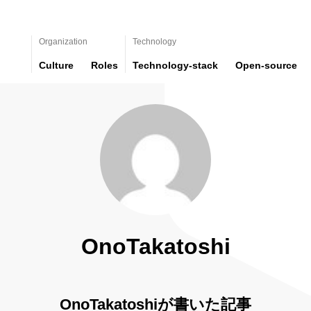
Organization
Technology
Culture
Roles
Technology-stack
Open-source
OnoTakatoshi
OnoTakatoshiが書いた記事