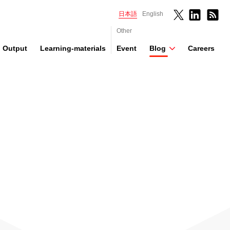
日本語
English
Other
Output
Learning-materials
Event
Blog
Careers