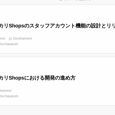
カリShopsのスタッフアカウント機能の設計とリ
end
Development
OnoTakatoshi
カリShopsにおける開発の進め方
lopment
OnoTakatoshi