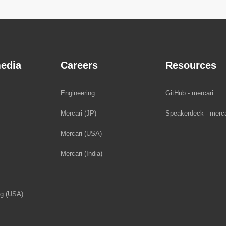
edia
Careers
Resources
Engineering
GitHub - mercari
Mercari (JP)
Speakerdeck - merca
Mercari (USA)
Mercari (India)
og (USA)