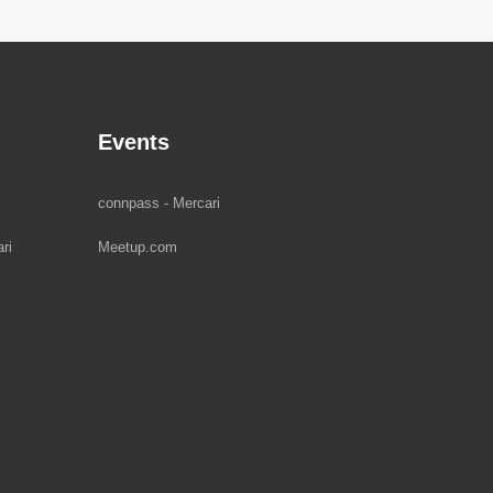
Events
connpass - Mercari
ri
Meetup.com