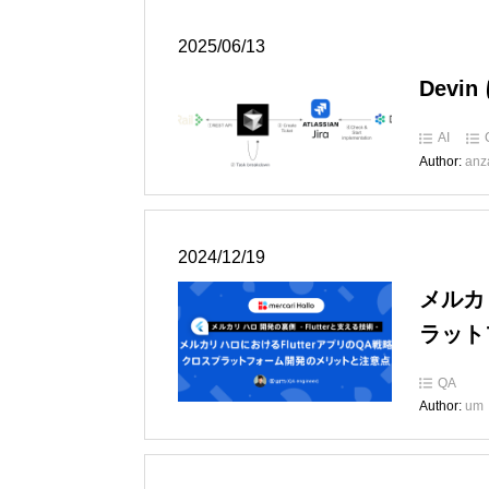
2025/06/13
Devi
AI
Author:
anz
2024/12/19
メルカ
ラット
QA
Author:
um