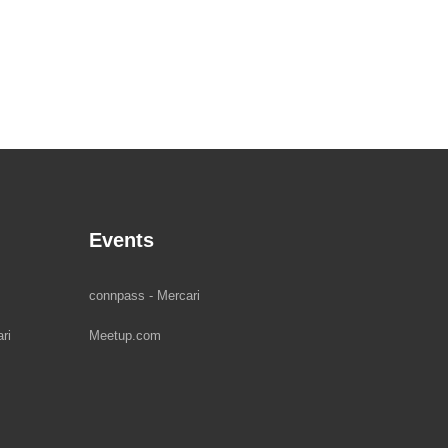
Events
connpass - Mercari
ri
Meetup.com