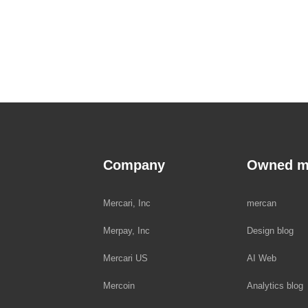
Company
Owned m
Mercari, Inc
mercan
Merpay, Inc
Design blog
Mercari US
AI Web
Mercoin
Analytics blog