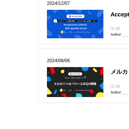
2024/12/07
Accept
QA
Author:
___
2024/06/06
メルカ
QA
Author:
___