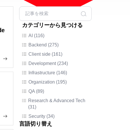
カテゴリーから見つける
e
AI (116)
Backend (275)
Client side (161)
Development (234)
Infrastructure (146)
Organization (195)
QA (89)
Research & Advanced Tech
(31)
Security (34)
言語切り替え