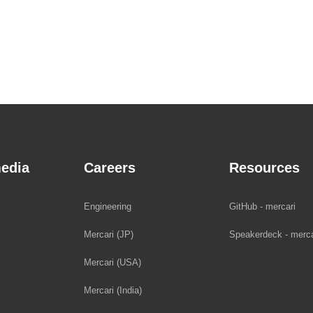
edia
Careers
Resources
Engineering
GitHub - mercari
Mercari (JP)
Speakerdeck - merca
Mercari (USA)
Mercari (India)