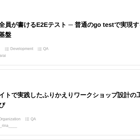
全員が書けるE2Eテスト ─ 普通のgo testで実現
基盤
d
Development
QA
arai
イトで実践したふりかえりワークショップ設計の
び
Organization
QA
_rina____