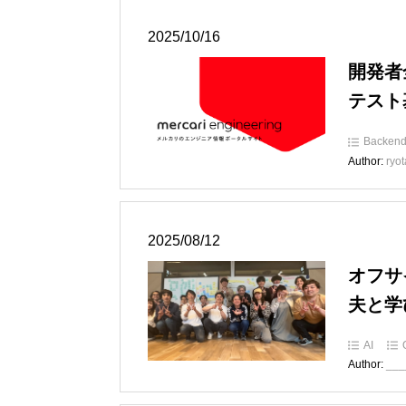
2025/10/16
開発者
テスト
Backen
Author:
ryot
2025/08/12
オフサ
夫と学
AI
Author:
___