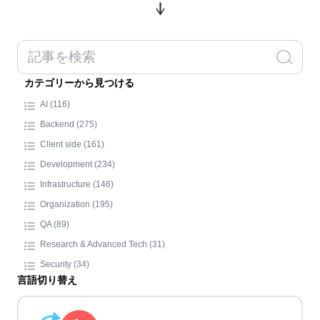
カテゴリーから見つける
AI (116)
Backend (275)
Client side (161)
Development (234)
Infrastructure (146)
Organization (195)
QA (89)
Research & Advanced Tech (31)
Security (34)
言語切り替え