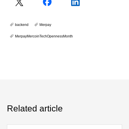
backend
Merpay
MerpayMercoinTechOpennessMonth
Related article