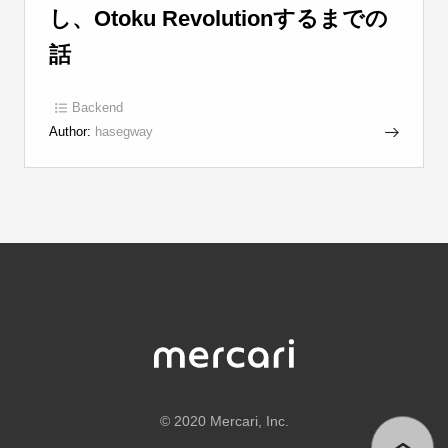
し、Otoku Revolutionするまでの
話
Backend
Author:
hasegway
©
2020 Mercari, Inc.