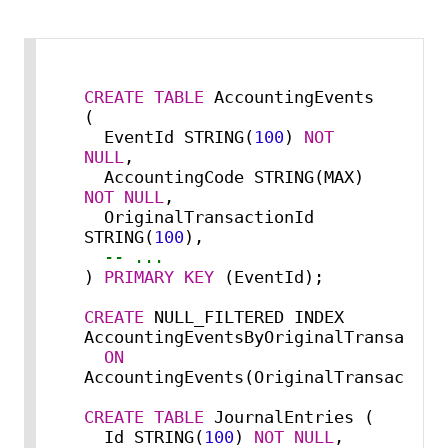
CREATE TABLE
 AccountingEvents 
(

  EventId STRING(
100
) 
NOT 
NULL
,

  AccountingCode STRING(MAX) 
NOT NULL
,

  OriginalTransactionId 
STRING(
100
),

-- ...
) 
PRIMARY KEY
 (EventId);

CREATE
 NULL_FILTERED INDEX 
AccountingEventsByOriginalTransaction
ON
AccountingEvents(OriginalTransactionI
CREATE TABLE
 JournalEntries (

  Id STRING(
100
) 
NOT NULL
,
