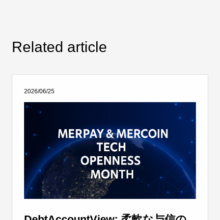
Related article
2026/06/25
DebtAccountView: 柔軟な与信の