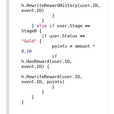
h.RewriteRewardHistory(user.ID, 
event.ID)

            }

        }

    } 
else
if
 user.Stage == 
StageB {

if
 user.Status == 
"Gold"
 {

            points = amount * 
0.10
if
h.HasReward(user.ID, 
event.ID) {

h.RewriteReward(user.ID, 
event.ID, points)

            }

        }

    }

}