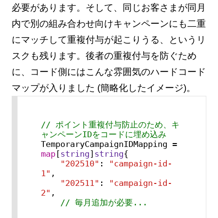
必要があります。そして、同じお客さまが同月
内で別の組み合わせ向けキャンペーンにも二重
にマッチして重複付与が起こりうる、というリ
スクも残ります。後者の重複付与を防ぐため
に、コード側にはこんな雰囲気のハードコード
マップが入りました (簡略化したイメージ)。
// ポイント重複付与防止のため、キ
ャンペーンIDをコードに埋め込み
TemporaryCampaignIDMapping = 
map
[
string
]
string
{

"202510"
: 
"campaign-id-
1"
,

"202511"
: 
"campaign-id-
2"
,

// 毎月追加が必要...