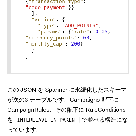
{
"transaction_type"
:
"code_payment"
}
}
]
,
"action"
:
{
"type"
:
"ADD_POINTS"
,
"params"
:
{
"rate"
:
0.05
,
"currency_points"
:
60
,
"monthly_cap"
:
200
}
}
}
この JSON を Spanner に永続化したスキーマ
が次の3 テーブルです。Campaigns 配下に
CampaignRules、その配下に RuleConditions
を
で並べる構造にな
INTERLEAVE IN PARENT
っています。