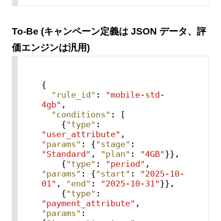
To-Be (キャンペーン定義は JSON データ、評
価エンジンは汎用)
{
"rule_id"
:
"mobile-std-
4gb"
,
"conditions"
:
[
{
"type"
:
"user_attribute"
,
"params"
:
{
"stage"
:
"Standard"
,
"plan"
:
"4GB"
}
}
,
{
"type"
:
"period"
,
"params"
:
{
"start"
:
"2025-10-
01"
,
"end"
:
"2025-10-31"
}
}
,
{
"type"
:
"payment_attribute"
,
"params"
: