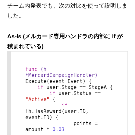
チーム内発表でも、次の対比を使って説明しま
した。
As-Is (メルカード専用ハンドラの内部に if が
積まれている)
func
(h 
*MercardCampaignHandler)
Execute(event Event) {

if
 user.Stage == StageA {

if
 user.Status == 
"Active"
 {

if
!h.HasReward(user.ID, 
event.ID) {

                points = 
amount * 
0.03