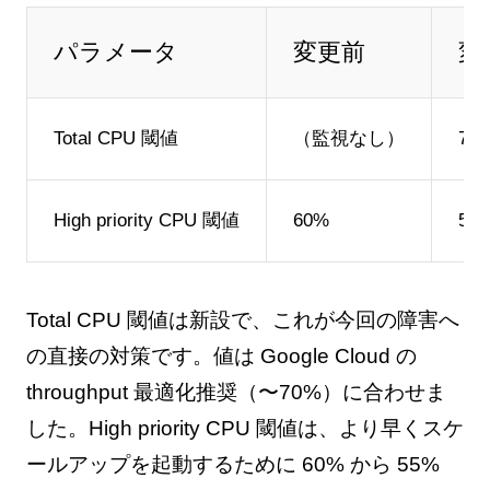
パラメータ
変更前
変
Total CPU 閾値
（監視なし）
70
High priority CPU 閾値
60%
55
Total CPU 閾値は新設で、これが今回の障害へ
の直接の対策です。値は Google Cloud の
throughput 最適化推奨（〜70%）に合わせま
した。High priority CPU 閾値は、より早くスケ
ールアップを起動するために 60% から 55%