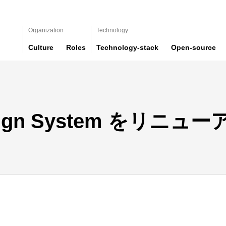
Organization
Technology
Culture
Roles
Technology-stack
Open-source
ign System をリニュ