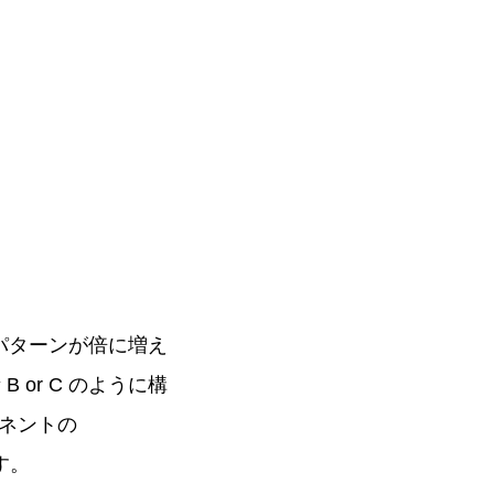
パターンが倍に増え
or C のように構
ネントの
す。