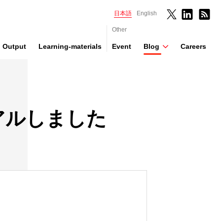
日本語
English
Other
Output
Learning-materials
Event
Blog
Careers
ーアルしました