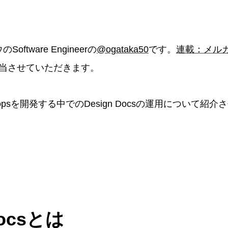
oftware Engineerの
@ogataka50
です。
連載：メルカ
担当させていただきます。
psを開発する中でのDesign Docsの運用について紹
Docsとは