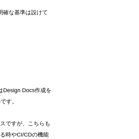
状明確な基準は設けて
sign Docs作成を
めです。
ケースですが、こちらも
る時やCI/CDの機能