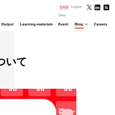
日本語
English
Other
Output
Learning-materials
Event
Blog
Careers
について