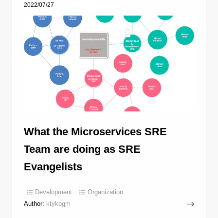
2022/07/27
What the Microservices SRE
Team are doing as SRE
Evangelists
Development
Organization
Author:
ktykogm