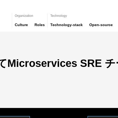
Organization
Technology
Culture
Roles
Technology-stack
Open-source
icroservices SR