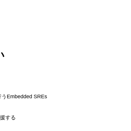
い
bedded SREs
支援する