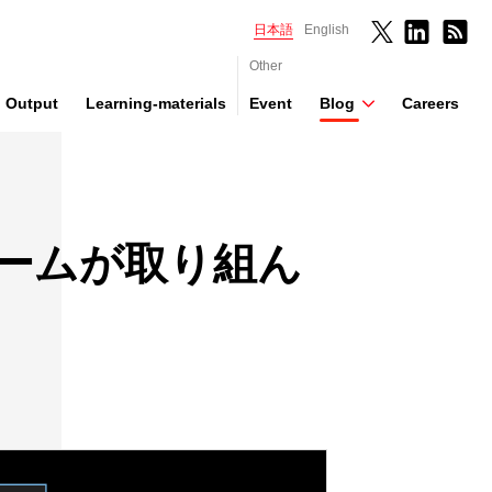
日本語
English
Other
Output
Learning-materials
Event
Blog
Careers
E チームが取り組ん