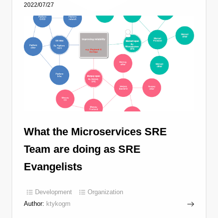
2022/07/27
What the Microservices SRE
Team are doing as SRE
Evangelists
Development
Organization
Author:
ktykogm