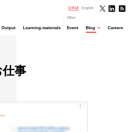
日本語
English
Other
Output
Learning-materials
Event
Blog
Careers
のお仕事