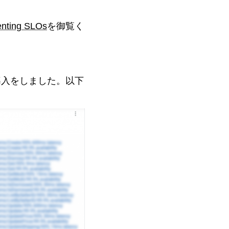
enting SLOs
を御覧く
導入をしました。以下