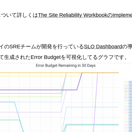
getについて詳しくは
The Site Reliability WorkbookのImplem
イのSREチームが開発を行っている
SLO Dashboard
の
生成されたError Budgetを可視化してるグラフです。