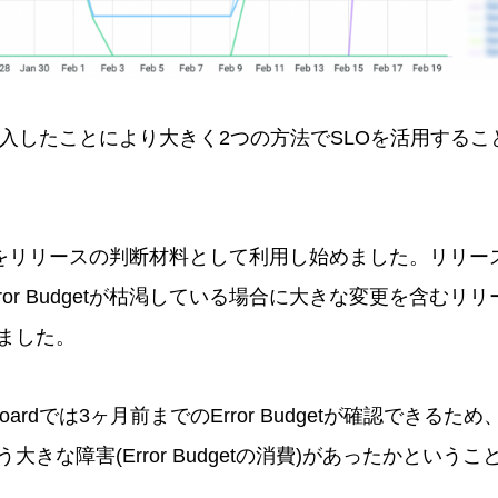
ardを導入したことにより大きく2つの方法でSLOを活用す
getをリリースの判断材料として利用し始めました。リリース前にE
ror Budgetが枯渇している場合に大きな変更を含むリ
ました。
hboardでは3ヶ月前までのError Budgetが確認できる
大きな障害(Error Budgetの消費)があったかという
。