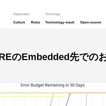
Organization
Technology
Culture
Roles
Technology-stack
Open-source
esSREのEmbedded先で