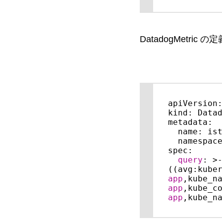
DatadogMetric の定義
apiVersion:
kind: Datad
metadata:

  name: istio-cpu

  namespac
spec:

query
: >-
((avg:kube
app
,kube_n
app
,kube_c
app
,kube_n