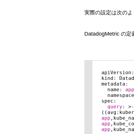
実際の設定は次のよ
DatadogMetric
apiVersion:
kind: Datad
metadata:

  name: 
ap
  namespac
spec:

query
: >-
((avg:kube
app
,kube_n
app
,kube_c
app
,kube_n