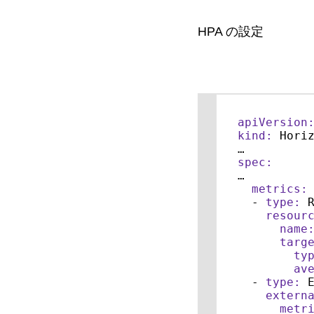
HPA の設定
apiVersion
kind:
 Horiz
spec:
…

metrics:
-
type:
 R
resour
name
targ
ty
av
-
type:
 E
extern
metr