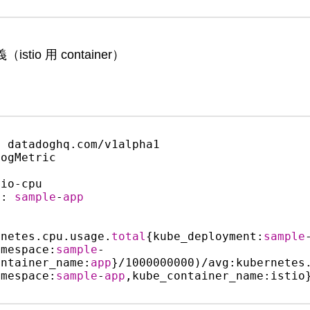
（istio 用 container）
 datadoghq.com/v1alpha1

ogMetric

e: 
sample
-
app


rnetes.cpu.usage.
total
{kube_deployment:
sample
amespace:
sample
-
ontainer_name:
app
}/1000000000)/avg:kubernetes
amespace:
sample
-
app
,kube_container_name:istio