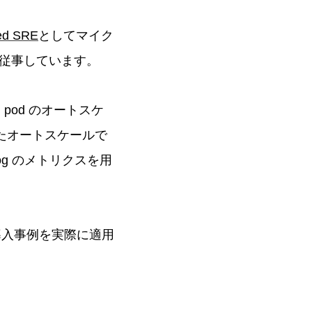
ed SRE
としてマイク
従事しています。
いて pod のオートスケ
いたオートスケールで
dog のメトリクスを用
で、導入事例を実際に適用