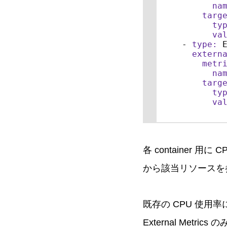
na
targ
ty
va
-
type:
 E
extern
metr
na
targ
ty
va
各 container 用
から該当リソースを
既存の CPU 使用率
External Metr