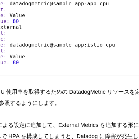
me:
 datadogmetric@sample-app:app-cpu

et:
pe:
 Value

lue:
80
xternal

al:
ic:
me:
 datadogmetric@sample-app:istio-cpu

et:
pe:
 Value

lue:
80
に CPU 使用率を取得するための DatadogMetric リソー
参照するようにします。
による設定に追加して、External Metrics を追加す
ics のみで HPA を構成してしまうと、Datadog に障害が発