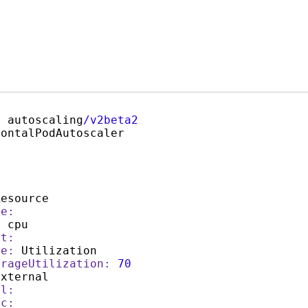
:
 autoscaling
/v2beta2
ontalPodAutoscaler

esource

ce:
:
 cpu

et:
pe:
 Utilization

erageUtilization:
70
xternal

al:
ic: