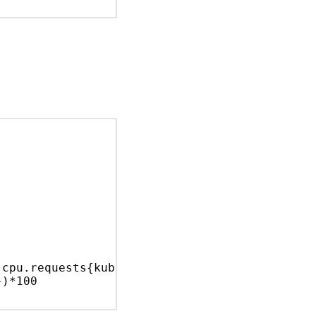
-
.cpu.requests{kube_deployment:
sample
-
})*100