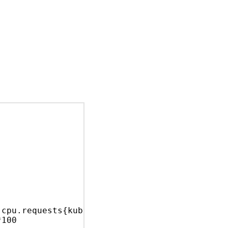
-
.cpu.requests{kube_deployment:
sample
-
*100