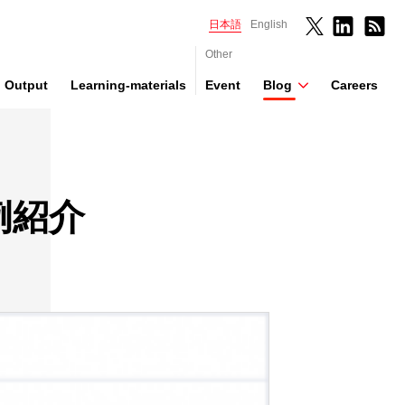
日本語
English
Other
Output
Learning-materials
Event
Blog
Careers
の事例紹介