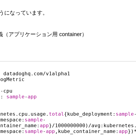
うになっています。
 の定義（アプリケーション用 container）
 datadoghq.com/v1alpha1

ogMetric

p
-cpu

e: 
sample
-
app


rnetes.cpu.usage.
total
{kube_deployment:
sample
amespace:
sample
-
ontainer_name:
app
}/1000000000)/avg:kubernetes
amespace:
sample
-
app
,kube_container_name:
app
})