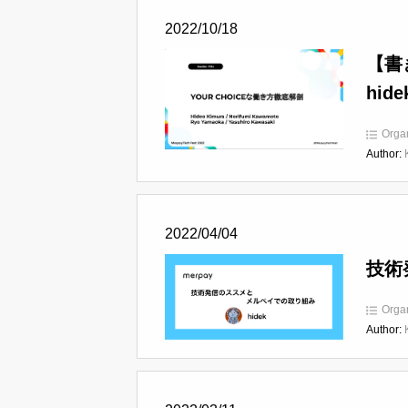
2022/10/18
【書
hide
Orga
Author:
2022/04/04
技術
Orga
Author: