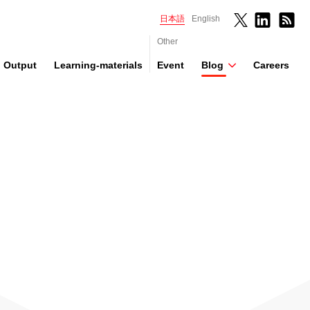
日本語
English
Other
Output
Learning-materials
Event
Blog
Careers