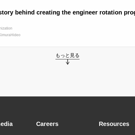
story behind creating the engineer rotation pr
nization
KimuraHideo
もっと見る
edia
Careers
Resources