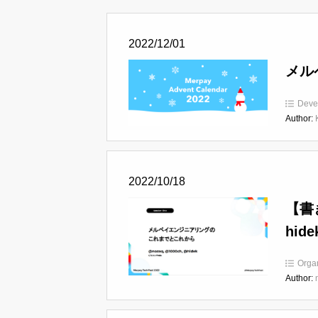
2022/12/01
メル
Deve
Author:
2022/10/18
【書
hide
Orga
Author: