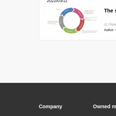
2022/03/11
The 
Orga
Author:
Company
Owned m