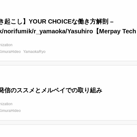
き起こし】YOUR CHOICEな働き方解剖 –
k/norifumik/r_yamaoka/Yasuhiro【Merpay Tech
nization
KimuraHideo
YamaokaRyo
発信のススメとメルペイでの取り組み
nization
KimuraHideo