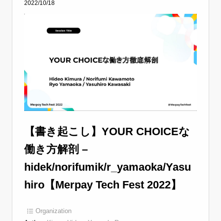
2022/10/18
【書き起こし】YOUR CHOICEな
働き方解剖 –
hidek/norifumik/r_yamaoka/Yasu
hiro【Merpay Tech Fest 2022】
Organization