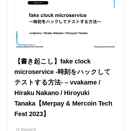
【書き起こし】fake clock
microservice -時刻をハックして
テストする方法- – vvakame /
Hiraku Nakano / Hiroyuki
Tanaka【Merpay & Mercoin Tech
Fest 2023】
Backend