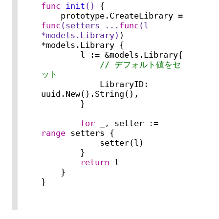
func
init
()
 {

    prototype.CreateLibrary = 
func
(setters ...
func
(l 
*models.Library)
) 
*models.Library {

        l := &models.Library{

// デフォルト値をセ
ット
            LibraryID: 
uuid.New().String(),

        }

for
 _, setter := 
range
 setters {

            setter(l)

        }

return
 l

    }

}