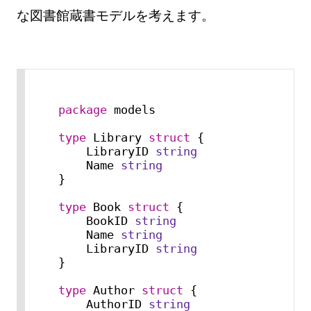
な図書館蔵書モデルを考えます。
package
 models

type
 Library 
struct
 {

    LibraryID 
string
    Name 
string
}

type
 Book 
struct
 {

    BookID 
string
    Name 
string
    LibraryID 
string
}

type
 Author 
struct
 {

    AuthorID 
string