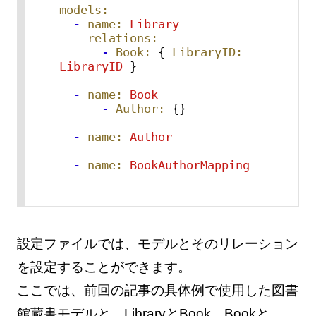
models:
-
name:
Library
relations:
-
Book:
 { 
LibraryID:
LibraryID
 }

-
name:
Book
-
Author:
 {}

-
name:
Author
-
name:
BookAuthorMapping
設定ファイルでは、モデルとそのリレーション
を設定することができます。
ここでは、前回の記事の具体例で使用した図書
館蔵書モデルと、LibraryとBook、Bookと