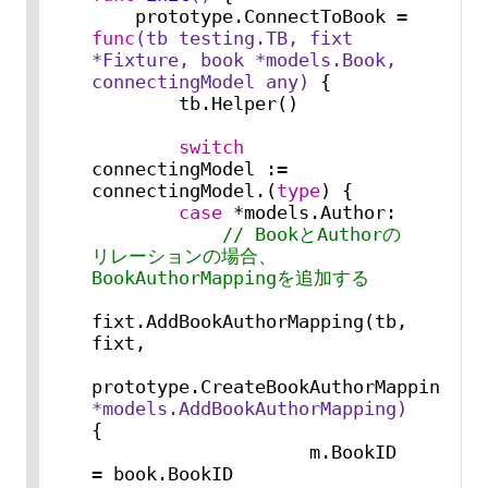
    prototype.ConnectToBook = 
func
(tb testing.TB, fixt 
*Fixture, book *models.Book, 
connectingModel any)
 {

        tb.Helper()

switch
connectingModel := 
connectingModel.(
type
) {

case
 *models.Author:

// BookとAuthorの
リレーションの場合、
BookAuthorMappingを追加する
fixt.AddBookAuthorMapping(tb, 
fixt,

prototype.CreateBookAuthorMapping(
fu
*models.AddBookAuthorMapping)
{

                    m.BookID 
= book.BookID
