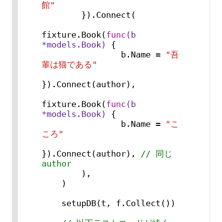
館"
        }).Connect(

fixture.Book(
func
(b 
*models.Book)
 {

                b.Name = 
"吾
輩は猫である"
}).Connect(author),

fixture.Book(
func
(b 
*models.Book)
 {

                b.Name = 
"こ
ころ"
}).Connect(author), 
// 同じ
author
        ),

    )

    setupDB(t, f.Collect())
