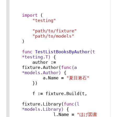
import
 (

"testing"
"path/to/fixture"
"path/to/models"
)

func
TestListBooksByAuthor
(t 
*testing.T)
 {

    author := 
fixture.Author(
func
(a 
*models.Author)
 {

        a.Name = 
"夏目漱石"
    })

    f := fixture.Build(t,

fixture.Library(
func
(l 
*models.Library)
 {

            l.Name = 
"ほげ図書