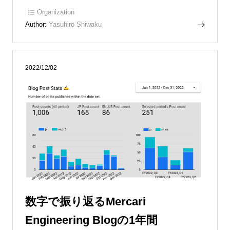
Organization
Author:
Yasuhiro Shiwaku
2022/12/02
数字で振り返るMercari
Engineering Blogの1年間