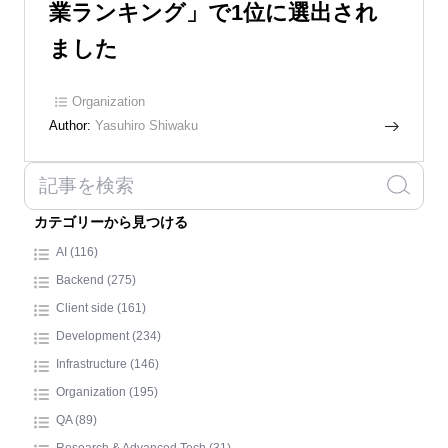
業ランキング」で1位に選出され
ました
Organization
Author:
Yasuhiro Shiwaku
カテゴリーから見つける
AI (116)
Backend (275)
Client side (161)
Development (234)
Infrastructure (146)
Organization (195)
QA (89)
Research & Advanced Tech (31)