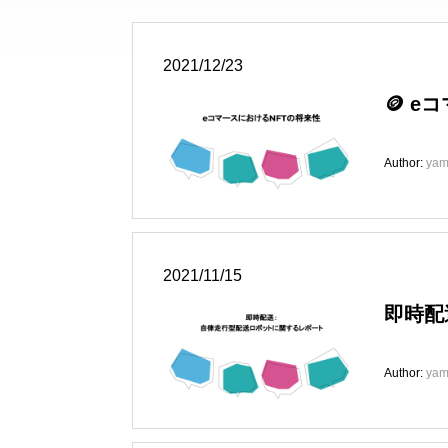
2021/12/23
🪙 
Author:
yam
2021/11/15
即時配
Author:
yam