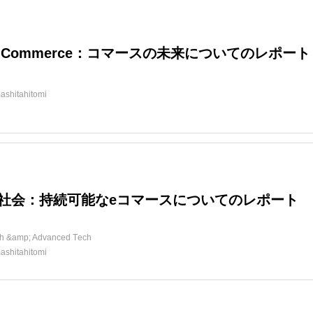
al Commerce：コマースの未来についてのレポート
ashitahitomi
社会：持続可能なeコマースについてのレポート
h &amp; Advanced Tech
ashitahitomi