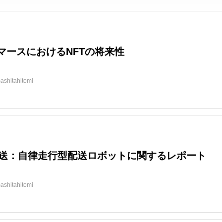
eコマースにおけるNFTの将来性
ashitahitomi
送：自律走行型配送ロボットに関するレポート
ashitahitomi