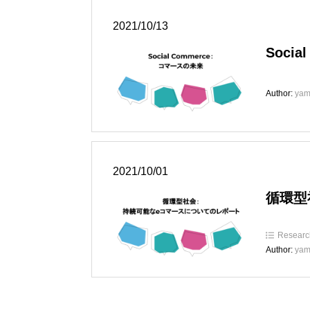
2021/10/13
Soci
Author:
yam
2021/10/01
循環型
Researc
Author:
yam