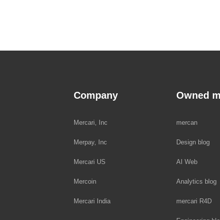
Company
Owned m
Mercari, Inc
mercan
Merpay, Inc
Design blog
Mercari US
AI Web
Mercoin
Analytics blog
Mercari India
mercari R4D