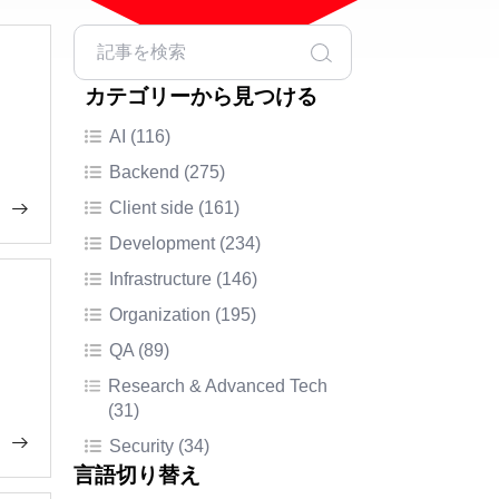
カテゴリーから見つける
AI (116)
Backend (275)
Client side (161)
Development (234)
Infrastructure (146)
Organization (195)
QA (89)
Research & Advanced Tech
(31)
Security (34)
言語切り替え