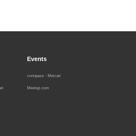
Events
connpass - Mercari
ri
Meetup.com