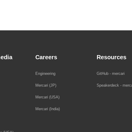
edia
Careers
Resources
Engineering
GitHub - mercari
Mercari (JP)
Speakerdeck - merca
Mercari (USA)
Mercari (India)