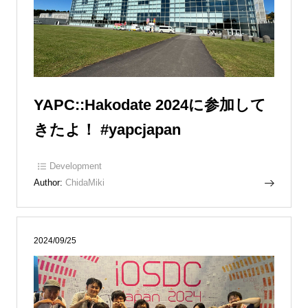
YAPC::Hakodate 2024に参加して
きたよ！ #yapcjapan
Development
Author:
ChidaMiki
2024/09/25