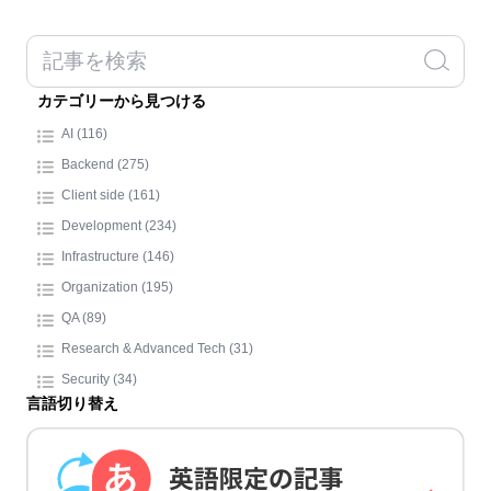
カテゴリーから見つける
AI (116)
Backend (275)
Client side (161)
Development (234)
Infrastructure (146)
Organization (195)
QA (89)
Research & Advanced Tech (31)
Security (34)
言語切り替え