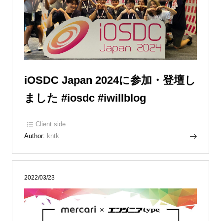
iOSDC Japan 2024に参加・登壇し
ました #iosdc #iwillblog
Client side
Author:
kntk
2022/03/23