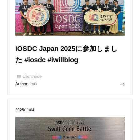
iOSDC Japan 2025に参加しまし
た #iosdc #iwillblog
Client side
Author:
kntk
2025/11/04