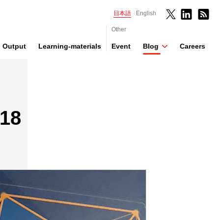
日本語
English
Other
Output
Learning-materials
Event
Blog
Careers
18