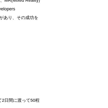
MR(Mixed Reality)
opers
rence)があり、その成功を
として2日間に渡って50程