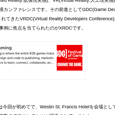
d Reality:拡張現実感)、VR(Virtual Reality:人工現実感)、
ンファレンスです。その前進としてGDC(Game Devel
れてきたVRDC(Virtual Reality Developers Confe
事例に焦点を当てられたのがXRDCです。
回が初めてで、Westin St. Francis Hotelを会場