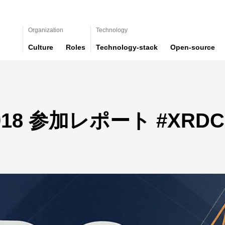
Organization
Technology
Culture
Roles
Technology-stack
Open-source
018 参加レポート #XRDC