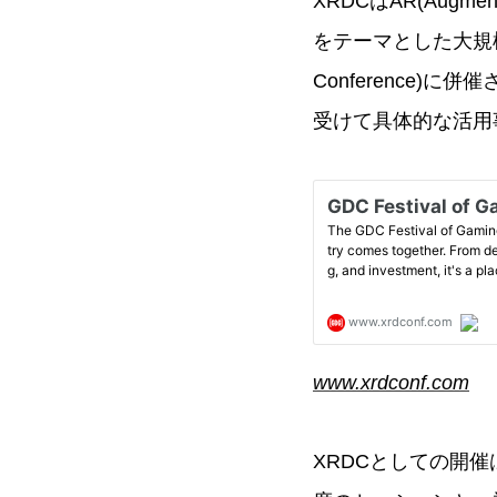
XRDCはAR(Augmente
をテーマとした大規模カ
Conference)に併催さ
受けて具体的な活用
www.xrdconf.com
XRDCとしての開催は今