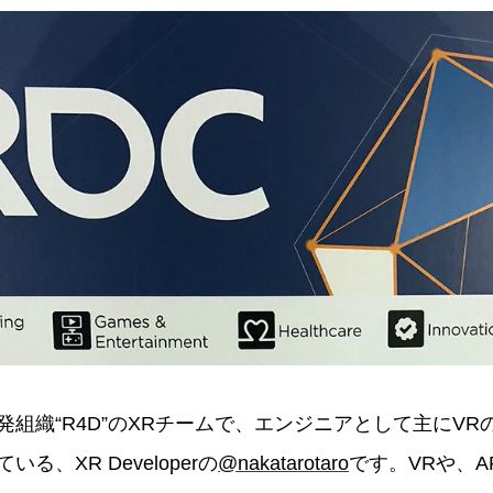
組織“R4D”のXRチームで、エンジニアとして主にVR
る、XR Developerの
@nakatarotaro
です。VRや、