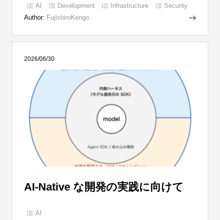
AI
Development
Infrastructure
Security
Author:
FujishiroKengo
2026/06/30
AI-Native な開発の実践に向けて
AI