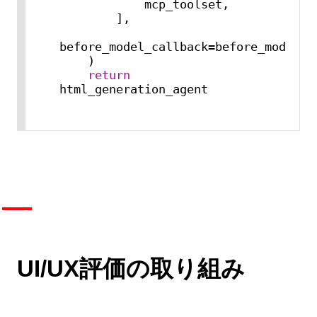
            mcp_toolset,

        ],

before_model_callback=before_model_lo
    )

return
html_generation_agent
UI/UX評価の取り組み