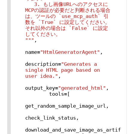
   3. もし画像URLへのアクセスに
MCPの認証が必要だと判断される場合
は、ツールの `use_mcp_auth` 引
数を `True` に設定してください。
それ以外の場合は `False` に設定
してください。

"""
,

name=
"HtmlGeneratorAgent"
,

description=
"Generates a 
single HTML page based on 
user idea."
,

output_key=
"generated_html"
,

        tools=[

get_random_sample_image_url,

check_link_status,

download_and_save_image_as_artifact,
