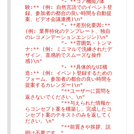
"- **コア機能/体
験:** (例: 自然言語でのイベント登
録、参加者の都合の良い時間を自動提
案、ビデオ会議連携)\n"
"- **差別化要因:** 
(例: 業界特化のテンプレート、独自
のレコメンデーションエンジン)\n"
"- **雰囲気・トンマ
ナ:** (例: ミニマルで洗練されたデ
ザイン、直感的でスムーズな操作
感)\n"
"- **具体的なUI構
造:** (例: イベント登録するための
フォーム、参加者の都合の良い時間を
提案するカレンダー)\n"
"**ユーザーに質問を
返さないでください。\n"
"**与えられた情報か
らコンセプト案を構築し、完成したコ
ンセプト案のテキストのみを返してく
ださい。\n"
"**前置きや挨拶、説
明は不要です。"