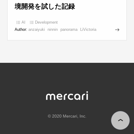
境開発を試した記録
AI
Development
Author:
anzaiyuki
ninnin
panorama
LiVictoria
©
2020 Mercari, Inc.