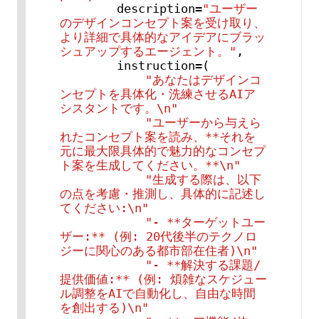
        description=
"ユーザー
のデザインコンセプト案を受け取り、
より詳細で具体的なアイデアにブラッ
シュアップするエージェント。"
,

        instruction=(

"あなたはデザインコ
ンセプトを具体化・洗練させるAIア
シスタントです。\n"
"ユーザーから与えら
れたコンセプト案を読み、**それを
元に最大限具体的で魅力的なコンセプ
ト案を生成してください。**\n"
"生成する際は、以下
の点を考慮・推測し、具体的に記述し
てください:\n"
"- **ターゲットユー
ザー:** (例: 20代後半のテクノロ
ジーに関心のある都市部在住者)\n"
"- **解決する課題/
提供価値:** (例: 煩雑なスケジュー
ル調整をAIで自動化し、自由な時間
を創出する)\n"