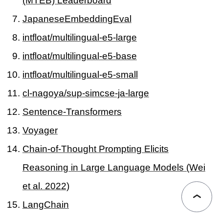
(MTEB) Leaderboard
JapaneseEmbeddingEval
intfloat/multilingual-e5-large
intfloat/multilingual-e5-base
intfloat/multilingual-e5-small
cl-nagoya/sup-simcse-ja-large
Sentence-Transformers
Voyager
Chain-of-Thought Prompting Elicits
Reasoning in Large Language Models (Wei
et al. 2022)
LangChain