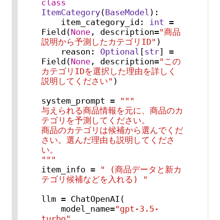
class
ItemCategory
(
BaseModel
):

    item_category_id: 
int
 = 
Field(
None
, description=
"商品
説明から予測したカテゴリID"
)

    reason: 
Optional
[
str
] = 
Field(
None
, description=
"この
カテゴリIDを選択した理由を詳しく
説明してください"
)

system_prompt = 
"""

与えられる商品情報を元に、商品のカ
テゴリを予測してください。

商品のカテゴリは候補から選んでくだ
さい。選んだ理由も説明してくださ
い。

"""
item_info = 
" (商品データと新カ
テゴリ候補などを入れる) "
llm = ChatOpenAI(

    model_name=
"gpt-3.5-
turbo"
,
