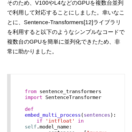
そのため、V100やL4などのGPUを複数台並列
で利用して対応することにしました。幸いなこ
とに、Sentence-Transformers[12]ライブラリ
を利用すると以下のようなシンプルなコードで
複数台のGPUを簡単に並列化できたため、非
常に助かりました。
from
 sentence_transformers 
import
 SentenceTransformer

def
embed_multi_process
(
sentences
):

if
'intfloat'
in
self
.model_name:
