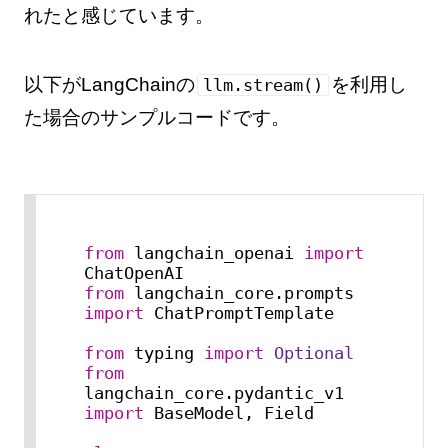
れたと感じています。
以下がLangChainの
を利用し
llm.stream()
た場合のサンプルコードです。
from
 langchain_openai 
import
from
 langchain_core.prompts 
import
 ChatPromptTemplate

from
 typing 
import
Optional
from
langchain_core.pydantic_v1 
import
 BaseModel, Field
