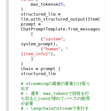
    max_tokens=
25
,

)

structured_llm = 
llm.with_structured_output(ItemCatego
prompt = 
ChatPromptTemplate.from_messages(

    [

        (
"system"
, 
system_prompt),

        (
"human"
, 
"
{item_info}"
),

    ]

)

chain = prompt | 
structured_llm

# streamingの最後の要素だけ取り
出す
# - 通常、max_tokensで回答を打
ち切るとjsonが壊れてパースの処理
が必要
# - langchainのstreamで実行す