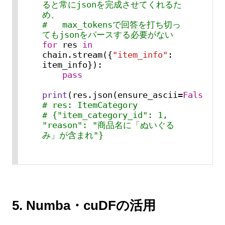
ると常にjsonを完成させてくれるた
め、
#   max_tokensで回答を打ち切っ
てもjsonをパースする必要がない
for
 res 
in
chain.stream({
"item_info"
: 
item_info}):

pass
print
(res.json(ensure_ascii=
False
))
# res: ItemCategory
# {"item_category_id": 1, 
"reason": "商品名に「ぬいぐる
み」が含まれ"}
5. Numba・cuDFの活用