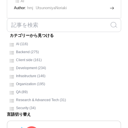
AI
Author:
hmj
UtsunomiyaNoriaki
カテゴリーから見つける
AI (116)
Backend (275)
Client side (161)
Development (234)
Infrastructure (146)
Organization (195)
QA (89)
Research & Advanced Tech (31)
Security (34)
言語切り替え