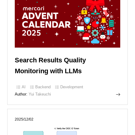
Search Results Quality
Monitoring with LLMs
AI
Backend
Development
Author:
Yui Takeuchi
2025/12/02