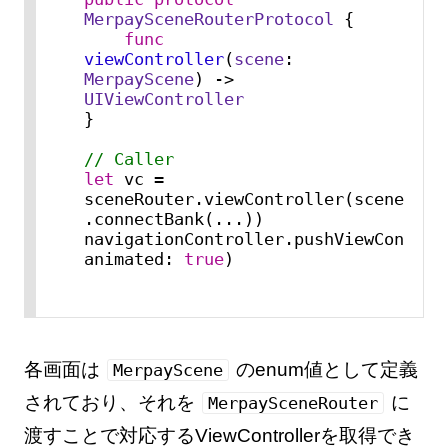
MerpaySceneRouterProtocol
 {

func
viewController
(
scene
: 
MerpayScene
) -> 
UIViewController
}

// Caller
let
 vc 
=
sceneRouter.viewController(scene: 
.connectBank(
...
))

navigationController.pushViewControll
animated: 
true
)
各画面は
のenum値として定義
MerpayScene
されており、それを
に
MerpaySceneRouter
渡すことで対応するViewControllerを取得でき