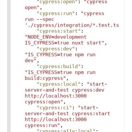
"cypress:open"
:
"cypress 
open"
,
"cypress:run"
:
"cypress 
run --spec 
'./cypress/integration/*.test.ts'"
,
"cypress:start"
:
"NODE_ENV=development 
IS_CYPRESS=true nuxt start"
,
"cypress:dev"
:
"IS_CYPRESS=true npm run 
dev"
,
"cypress:build"
:
"IS_CYPRESS=true npm run 
build:cypress"
,
"cypress:local"
:
"start-
server-and-test cypress:dev 
http://localhost:3000 
cypress:open"
,
"cypress:ci"
:
"start-
server-and-test cypress:start 
http://localhost:3000 
cypress:run"
,
"cypress:a11y:local"
: