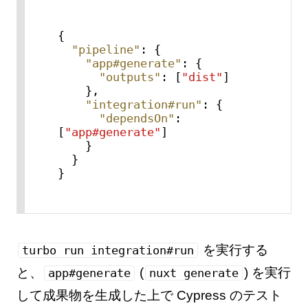
{
"pipeline"
:
{
"app#generate"
:
{
"outputs"
:
[
"dist"
]
}
,
"integration#run"
:
{
"dependsOn"
:
[
"app#generate"
]
}
}
}
を実行する
turbo run integration#run
と、
(
) を実行
app#generate
nuxt generate
して成果物を生成した上で Cypress のテスト