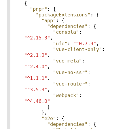
{
"pnpm"
:
{
"packageExtensions"
:
{
"app"
:
{
"dependencies"
:
{
"consola"
:
"^2.15.3"
,
"ufo"
:
"^0.7.9"
,
"vue-client-only"
:
"^2.1.0"
,
"vue-meta"
:
"^2.4.0"
,
"vue-no-ssr"
:
"^1.1.1"
,
"vue-router"
:
"^3.5.3"
,
"webpack"
:
"^4.46.0"
}
}
,
"e2e"
:
{
"dependencies"
:
{