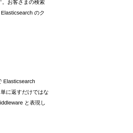
います。お客さまの検索
icsearch のク
sticsearch
の結果を単に返すだけではな
dleware と表現し