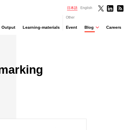
日本語
English
Other
Output
Learning-materials
Event
Blog
Careers
rking