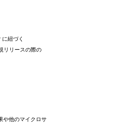
er に紐づく
築や新規リリースの際の
h の結果や他のマイクロサ