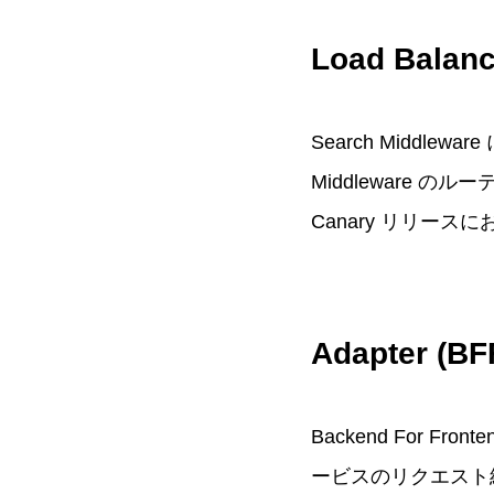
Load Balanc
Search Middlew
Middleware のル
Canary リリー
Adapter (BF
Backend For F
ービスのリクエスト