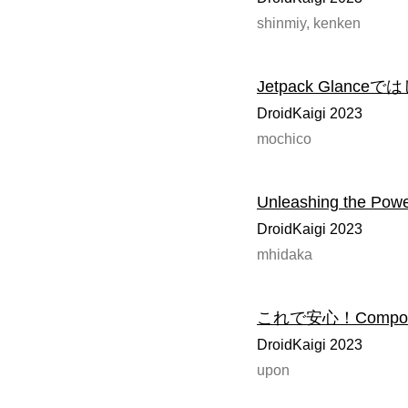
shinmiy, kenken
Jetpack Glanceでは
DroidKaigi 2023
mochico
Unleashing the Powe
DroidKaigi 2023
mhidaka
これで安心！Compose 時
DroidKaigi 2023
upon