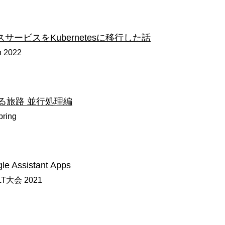
ノリスサービスをKubernetesに移行した話
n 2022
める旅路 並行処理編
pring
le Assistant Apps
 LT大会 2021