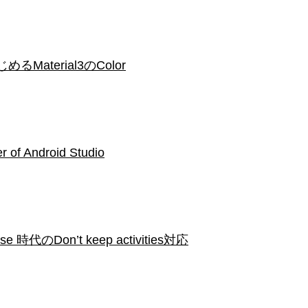
じめるMaterial3のColor
r of Android Studio
代のDon’t keep activities対応