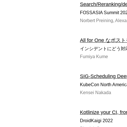
Search/Reranking/d
FOSSASIA Summit 202
Norbert Preining, Alex
All for One 
インシデントにどう対応
Fumiya Kume
SIG-Scheduling Dee
KubeCon North Americ
Kensei Nakada
Kotlinize your CI, fr
DroidKaigi 2022