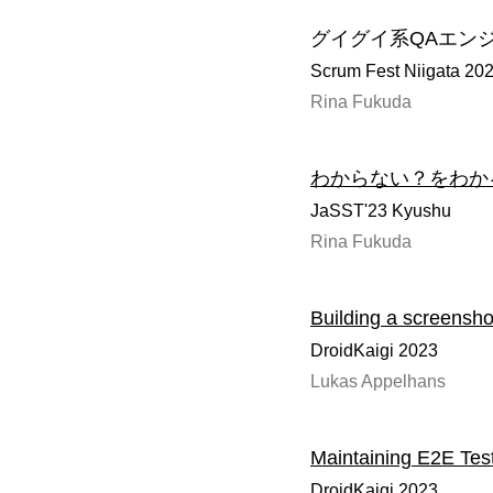
グイグイ系QAエン
Scrum Fest Niigata 20
Rina Fukuda
わからない？をわか
JaSST'23 Kyushu
Rina Fukuda
Building a screenshot
DroidKaigi 2023
Lukas Appelhans
Maintaining E2E Tes
DroidKaigi 2023