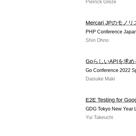
Pierrick Greze
Mercari JPのモ
PHP Conference Japa
Shin Ohno
GoらしいAPIを求
Go Conference 2022 S
Daisuke Maki
E2E Testing for Goog
GDG Tokyo New Year
Yui Takeuchi