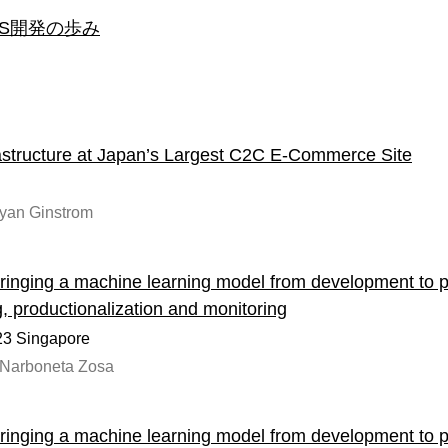
OS開発の歩み
astructure at Japan’s Largest C2C E-Commerce Site
yan Ginstrom
ringing a machine learning model from development to p
ng, productionalization and monitoring
3 Singapore
o Narboneta Zosa
ringing a machine learning model from development to p