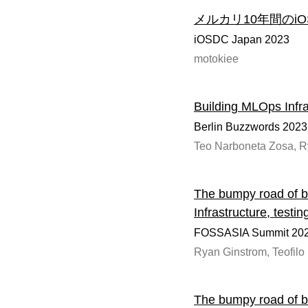
メルカリ10年間のi
iOSDC Japan 2023
motokiee
Building MLOps Infr
Berlin Buzzwords 2023
Teo Narboneta Zosa, R
The bumpy road of b
Infrastructure, testi
FOSSASIA Summit 202
Ryan Ginstrom, Teofil
The bumpy road of b