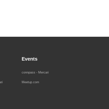
Events
connpass - Mercari
ri
Meetup.com