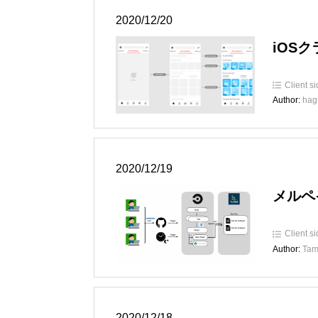
2020/12/20
iOS
Client s
Author:
hag
2020/12/19
メルペイ
Client s
Author:
Tam
2020/12/18