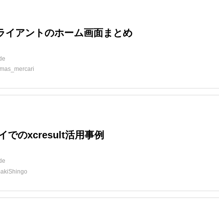
クライアントのホーム画面まとめ
ide
mas_mercari
でのxcresult活用事例
ide
akiShingo