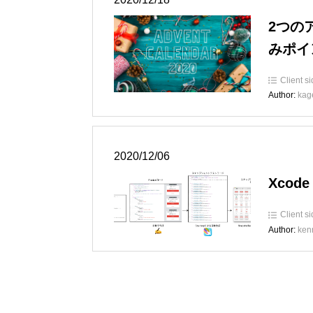
2つの
みポイ
Client s
Author:
kag
2020/12/06
Xcod
Client s
Author:
ken