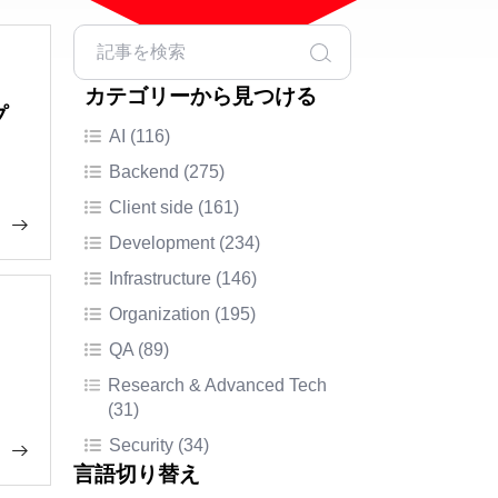
カテゴリーから見つける
プ
AI (116)
Backend (275)
Client side (161)
Development (234)
Infrastructure (146)
Organization (195)
QA (89)
Research & Advanced Tech
(31)
Security (34)
言語切り替え