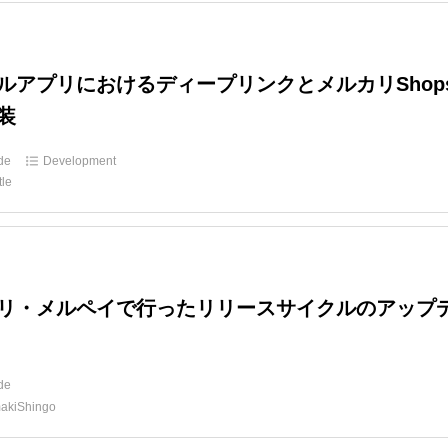
ルアプリにおけるディープリンクとメルカリShop
装
ide
Development
tle
リ・メルペイで行ったリリースサイクルのアップ
ide
akiShingo