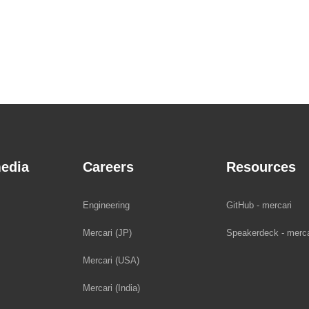
edia
Careers
Resources
Engineering
GitHub - mercari
Mercari (JP)
Speakerdeck - merca
Mercari (USA)
Mercari (India)