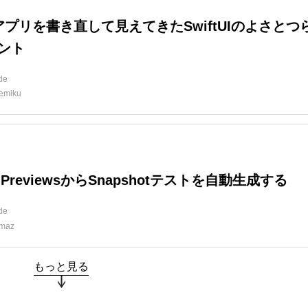
アプリを書き直して見えてきたSwiftUIのよさとつ
ント
ide
emiku
e PreviewsからSnapshotテストを自動生成する
ide
maz
もっと見る