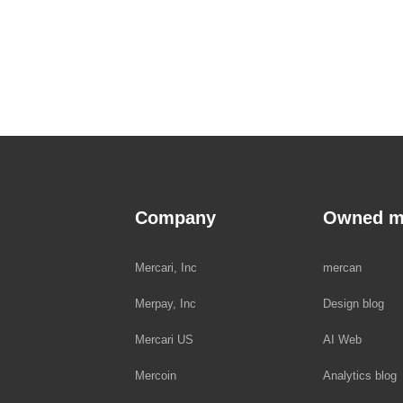
Company
Owned m
Mercari, Inc
mercan
Merpay, Inc
Design blog
Mercari US
AI Web
Mercoin
Analytics blog