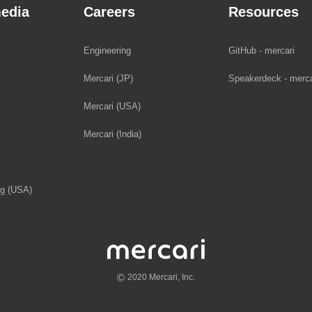
edia
Careers
Resources
Engineering
GitHub - mercari
Mercari (JP)
Speakerdeck - merca
Mercari (USA)
Mercari (India)
og (USA)
©
2020 Mercari, Inc.