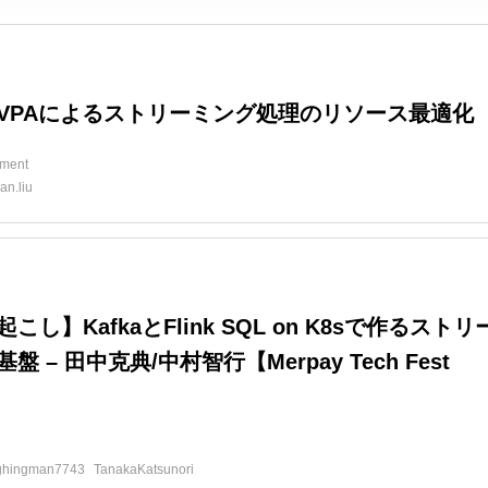
とVPAによるストリーミング処理のリソース最適化
ment
an.liu
こし】KafkaとFlink SQL on K8sで作るストリ
盤 – 田中克典/中村智行【Merpay Tech Fest
d
ghingman7743
TanakaKatsunori