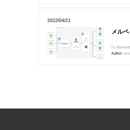
2022/04/21
メルペイD
Backen
Author:
rero