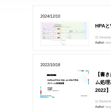
2024/12/10
HPA
Develop
Author:
siyu
2022/10/18
【書き起
ム処理基
2022】
Backen
Author:
lau