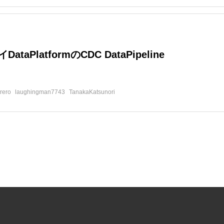
ataPlatformのCDC DataPipeline
d
rero
laughingman7743
TanakaKatsunori