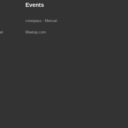
Events
connpass - Mercari
ri
Meetup.com