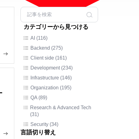
カテゴリーから見つける
AI (116)
Backend (275)
Client side (161)
Development (234)
Infrastructure (146)
Organization (195)
ー
QA (89)
Research & Advanced Tech
(31)
Security (34)
言語切り替え