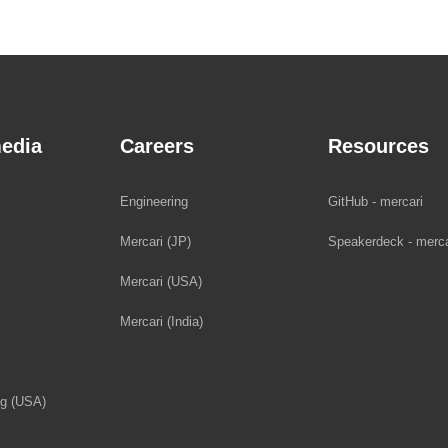
edia
Careers
Resources
Engineering
GitHub - mercari
Mercari (JP)
Speakerdeck - merca
Mercari (USA)
Mercari (India)
og (USA)