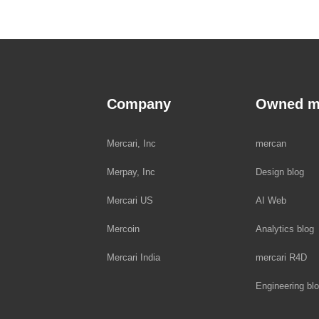
Company
Owned m
Mercari, Inc
mercan
Merpay, Inc
Design blog
Mercari US
AI Web
Mercoin
Analytics blog
Mercari India
mercari R4D
Engineering bl