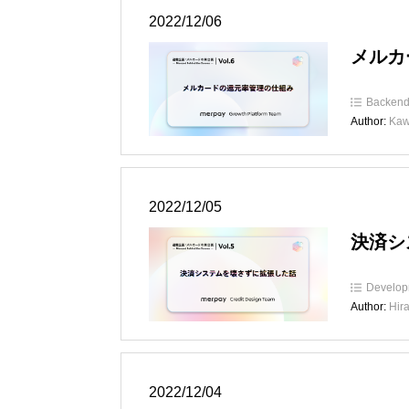
2022/12/06
メルカ
Backen
Author:
Kaw
2022/12/05
決済シ
Develop
Author:
Hir
2022/12/04