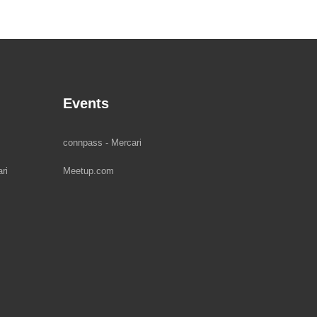
Events
connpass - Mercari
ri
Meetup.com