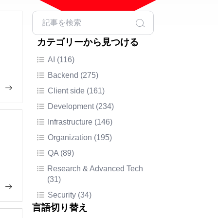
カテゴリーから見つける
AI (116)
Backend (275)
Client side (161)
Development (234)
Infrastructure (146)
Organization (195)
QA (89)
Research & Advanced Tech
(31)
Security (34)
言語切り替え