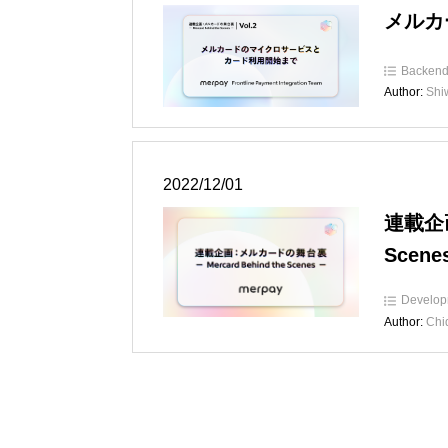
メルカ
Backen
Author:
Shi
2022/12/01
連載企画
Scene
Develop
Author:
Chi