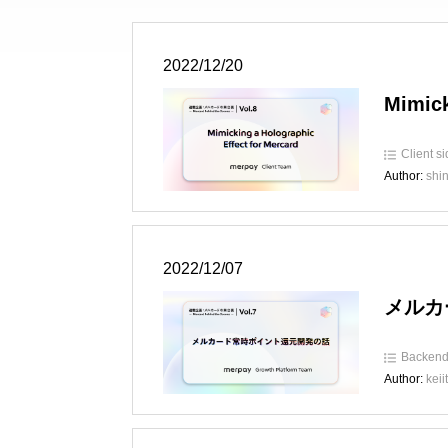
2022/12/20
Mimick
Client s
Author:
shi
2022/12/07
メルカ
Backen
Author:
keii