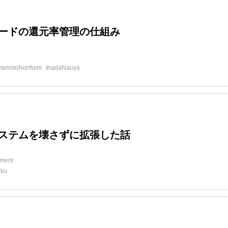
ードの還元率管理の仕組み
d
amotoNorifumi
InadaNaoya
ステムを壊さずに拡張した話
ment
aku