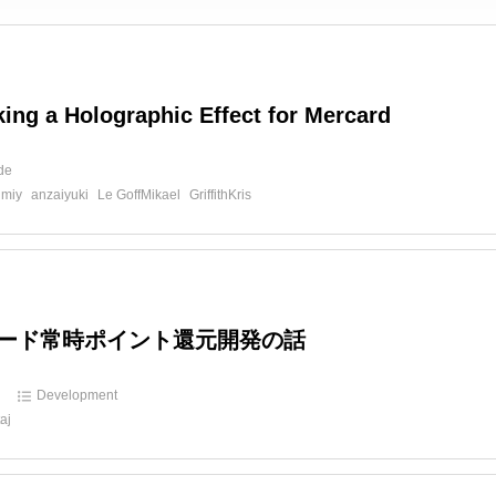
ing a Holographic Effect for Mercard
ide
nmiy
anzaiyuki
Le GoffMikael
GriffithKris
ード常時ポイント還元開発の話
d
Development
taj