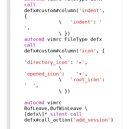
call
defx#custom#column(
'indent'
, 
{

            \   
'indent'
: 
'  
'
,

autocmd
 vimrc FileType defx 
call
defx#custom#column(
'icon'
, {

            \   
'directory_icon'
: 
'▸'
,

            \   
'opened_icon'
:    
'▾'
,

            \   
'root_icon'
:      
'  '
,

            \ })

autocmd
 vimrc 
BufLeave,BufWinLeave \
[defx\]* 
silent
call
defx#call_action(
'add_session'
)
