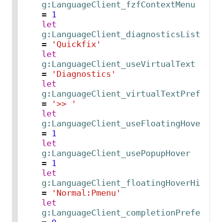
g:LanguageClient_fzfContextMenu
= 
1
let
g:LanguageClient_diagnosticsList
= 
'Quickfix'
let
g:LanguageClient_useVirtualText
= 
'Diagnostics'
let
g:LanguageClient_virtualTextPrefix
= 
'>> '
let
g:LanguageClient_useFloatingHover
= 
1
let
g:LanguageClient_usePopupHover
= 
1
let
g:LanguageClient_floatingHoverHighli
= 
'Normal:Pmenu'
let
g:LanguageClient_completionPreferTex