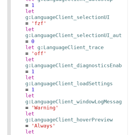
= 
1
let
g:LanguageClient_selectionUI
= 
'fzf'
let
g:LanguageClient_selectionUI_autoOpe
= 
0
let
g:LanguageClient_trace
= 
'off'
let
g:LanguageClient_diagnosticsEnable
= 
1
let
g:LanguageClient_loadSettings
= 
1
let
g:LanguageClient_windowLogMessageLev
= 
'Warning'
let
g:LanguageClient_hoverPreview
= 
'Always'
let