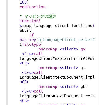
100
endfunction
" マッピングの設定
function!
s
:map_language_client_functions
()
abort

if
has_key
(
g:LanguageClient_serverComma
&
filetype
)

nnoremap
<silent>
gv
:
<C-u>
call
LanguageClient#explainErrorAtPoint()
<CR>
nnoremap
<silent>
 gi        
:
<C-u>
call
LanguageClient#textDocument_implemen
<CR>
nnoremap
<silent>
 gkr       
:
<C-u>
call
LanguageClient#textDocument_referenc
<CR>