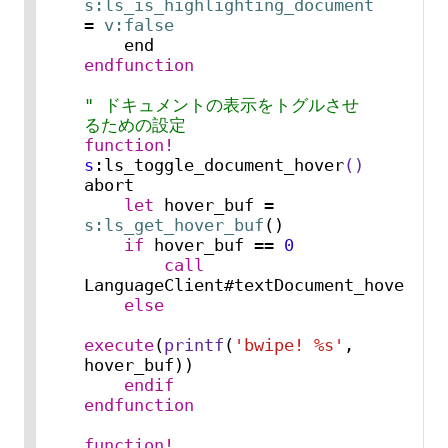
s:ls_is_highlighting_document
= 
v:false
endfunction
" ドキュメントの表示をトグルさせ
るための設定
function!
s
:ls_toggle_document_hover
()
abort

let
 hover_buf = 
s:ls_get_hover_buf
()

if
 hover_buf == 
0
call
LanguageClient#textDocument_hover()

else
execute
(
printf
(
'bwipe! %s'
, 
hover_buf))

endif
endfunction
function!