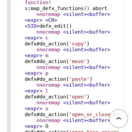
function!
s
:map_defx_functions
()
 abort

nnoremap
<silent>
<buffer>
<expr>
<CR>
<SID>
defx_edit()

nnoremap
<silent>
<buffer>
<expr>
c
defx#do_action(
'copy'
)

nnoremap
<silent>
<buffer>
<expr>
m
defx#do_action(
'move'
)

nnoremap
<silent>
<buffer>
<expr>
p
defx#do_action(
'paste'
)

nnoremap
<silent>
<buffer>
<expr>
l
defx#do_action(
'open'
)

nnoremap
<silent>
<buffer>
<expr>
o
defx#do_action(
'open_or_close_tree'
)

nnoremap
<silent>
<buffer>
<expr>
 O         