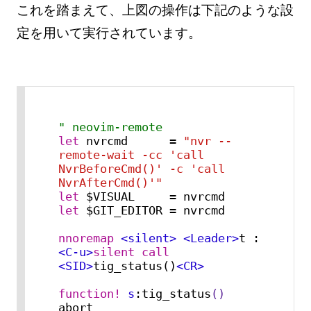
これを踏まえて、上図の操作は下記のような設
定を用いて実行されています。
" neovim-remote
let
 nvrcmd      = 
"nvr --
remote-wait -cc 'call 
NvrBeforeCmd()' -c 'call 
NvrAfterCmd()'"
let
let
 $GIT_EDITOR = nvrcmd

nnoremap
<silent>
<Leader>
t :
<C-u>
silent
call
<SID>
tig_status()
<CR>
function!
s
:tig_status
()
abort
