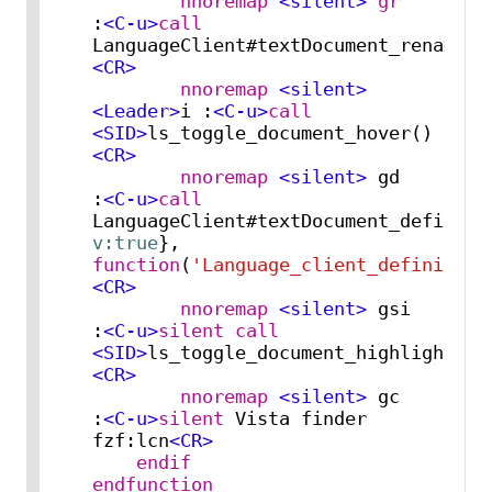
nnoremap
<silent>
gr
:
<C-u>
call
LanguageClient#textDocument_rename()
<CR>
nnoremap
<silent>
<Leader>
i :
<C-u>
call
<SID>
ls_toggle_document_hover()
<CR>
nnoremap
<silent>
 gd        
:
<C-u>
call
LanguageClient#textDocument_definiti
v:true
}, 
function
(
'Language_client_definition
<CR>
nnoremap
<silent>
 gsi       
:
<C-u>
silent
call
<SID>
ls_toggle_document_highlight()
<CR>
nnoremap
<silent>
 gc        
:
<C-u>
silent
 Vista finder 
fzf:lcn
<CR>
endif
endfunction