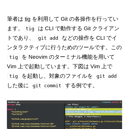
筆者は
tig
を利用して Git の各操作を行ってい
ます。
は CLI で動作する Git クライアン
tig
トであり、
などの操作を CLI でイ
git add
ンタラクティブに行うためのツールです。この
を Neovim のターミナル機能を用いて
tig
Vim 上で起動しています。下図は Vim 上で
を起動し、対象のファイルを
tig
git add
した後に
する例です。
git commit