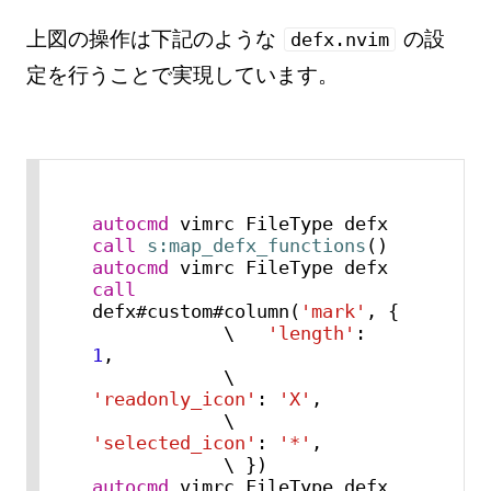
上図の操作は下記のような
の設
defx.nvim
定を行うことで実現しています。
autocmd
 vimrc FileType defx 
call
s:map_defx_functions
autocmd
 vimrc FileType defx 
call
defx#custom#column(
'mark'
, {

            \   
'length'
:        
1
,

            \   
'readonly_icon'
: 
'X'
,

            \   
'selected_icon'
: 
'*'
,

autocmd
 vimrc FileType defx 