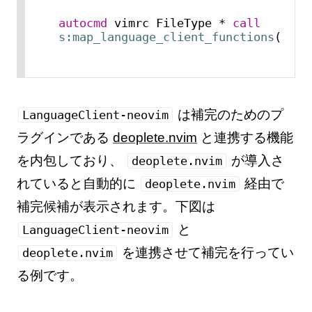
autocmd
 vimrc FileType * 
call
s:map_language_client_functions
()
は補完のためのプ
LanguageClient-neovim
ラグインである
deoplete.nvim
と連携する機能
を内包しており、
が導入さ
deoplete.nvim
れていると自動的に
経由で
deoplete.nvim
補完候補が表示されます。下図は
と
LanguageClient-neovim
を連携させて補完を行ってい
deoplete.nvim
る例です。