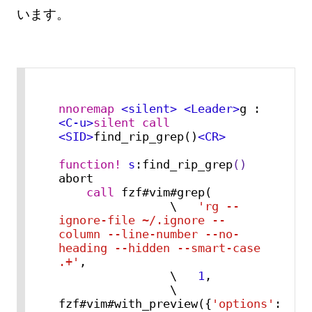
います。
nnoremap
<silent>
<Leader>
g :
<C-u>
silent
call
<SID>
find_rip_grep()
<CR>
function!
s
:find_rip_grep
()
abort

call
 fzf#vim#grep(

                \   
'rg --
ignore-file ~/.ignore --
column --line-number --no-
heading --hidden --smart-case 
.+'
,

                \   
1
,

                \   
fzf#vim#with_preview({
'options'
: 