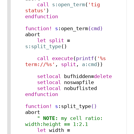
call
s:open_term
(
'tig 
status'
endfunction
function!
s
:open_term
(cmd)
abort

let
split
 = 
s:split_type
()

call
execute
(
printf
(
'%s 
term://%s'
, 
split
, 
a:cmd
))

setlocal
 bufhidden=
delete
setlocal
 noswapfile

setlocal
endfunction
function!
s
:split_type
()
abort

" 
NOTE:
 my cell ratio: 
width:height == 1:2.1
let
 width = 