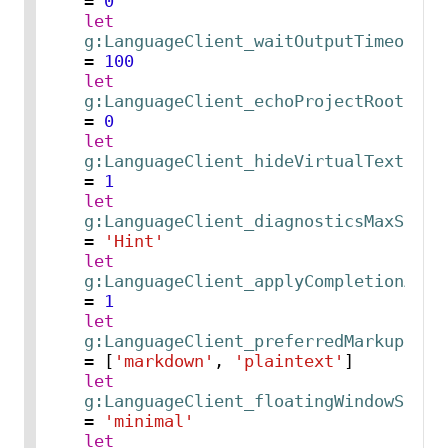
= 
0
let
g:LanguageClient_waitOutputTimeout
= 
100
let
g:LanguageClient_echoProjectRoot
= 
0
let
g:LanguageClient_hideVirtualTextsOnI
= 
1
let
g:LanguageClient_diagnosticsMaxSever
= 
'Hint'
let
g:LanguageClient_applyCompletionAddi
= 
1
let
g:LanguageClient_preferredMarkupKind
= [
'markdown'
, 
'plaintext'
let
g:LanguageClient_floatingWindowStyle
= 
'minimal'
let