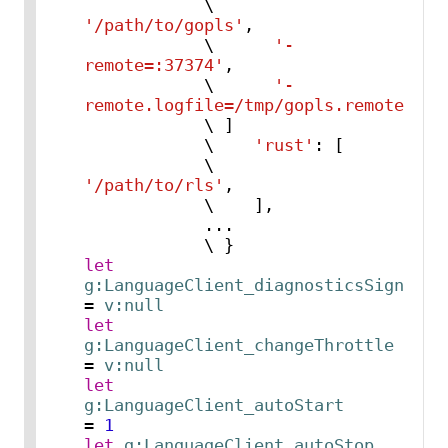
            \      
'/path/to/gopls'
,

            \      
'-
remote=:37374'
,

            \      
'-
remote.logfile=/tmp/gopls.remote.log
            \ ]

            \    
'rust'
: [

            \      
'/path/to/rls'
,

            \    ],

            ...

let
g:LanguageClient_diagnosticsSignsMax
= 
v:null
let
g:LanguageClient_changeThrottle
= 
v:null
let
g:LanguageClient_autoStart
= 
1
let
g:LanguageClient_autoStop