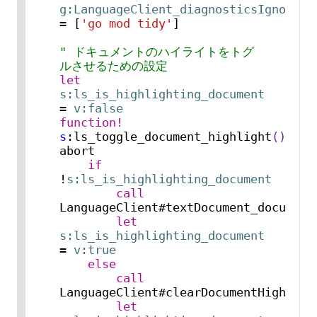
g:LanguageClient_diagnosticsIgnoreSo
= [
'go mod tidy'
]

" ドキュメントのハイライトをトグ
ルさせるための設定
let
s:ls_is_highlighting_document
= 
v:false
function!
s
:ls_toggle_document_highlight
()
abort

if
!
s:ls_is_highlighting_document
call
LanguageClient#textDocument_documentH
let
s:ls_is_highlighting_document
= 
v:true
else
call
LanguageClient#clearDocumentHighlight
let