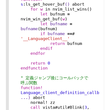
s
:ls_get_hover_buf
()
 abort

for
w
 in nvim_list_wins()

let
 bufnum = 
nvim_win_get_buf(
w
)

let
bufname
 = 
bufname
(bufnum)

if
bufname
 ==# 
'__LanguageClient__'
return
 bufnum

endif
endfor
return
0
endfunction
" 定義ジャンプ後にコールバックで
呼ぶ関数
function!
Language_client_definition_callback
(
...)
 abort

    normal! zz

call
 vista#util#Blink(
3
, 