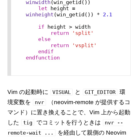
winwidth
(win_getid())

let
 height = 
winheight
(win_getid()) * 
2.1
if
 height > width

return
'split'
else
return
'vsplit'
endif
endfunction
Vim の起動時に
と
環
VISUAL
GIT_EDITOR
境変数を
（neovim-remote が提供するコ
nvr
マンド）に置き換えることで、Vim 上から起動
した
でコミットを行うときは
tig
nvr --
を経由して親側の Neovim
remote-wait ...