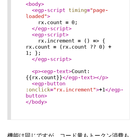
<
body
>
<
egp-script
timing
=
"page-
loaded"
>
    rx.count = 0;

</
egp-script
>
<
egp-script
>
    rx.increment = () => { 
rx.count = (rx.count ?? 0) + 
1; };

</
egp-script
>
<
p
>
<
egp-text
>
Count: 
{{rx.count}}
</
egp-text
>
</
p
>
<
egp-button
:onclick
=
"rx.increment"
>
+1
</
egp-
button
>
</
body
>
機能は同じですが、コード量もトークン消費も