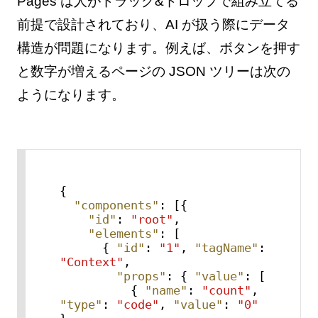
Pages は人がドラッグ&ドロップで組み立てる
前提で設計されており、AI が扱う際にデータ
構造が問題になります。例えば、ボタンを押す
と数字が増えるページの JSON ツリーは次の
ようになります。
{
"components"
:
[
{
"id"
:
"root"
,
"elements"
:
[
{
"id"
:
"1"
,
"tagName"
:
"Context"
,
"props"
:
{
"value"
:
[
{
"name"
:
"count"
,
"type"
:
"code"
,
"value"
:
"0"