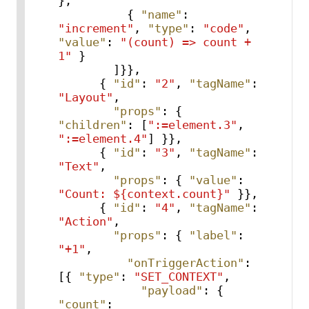
}
,
{
"name"
:
"increment"
,
"type"
:
"code"
,
"value"
:
"(count) => count + 
1"
}
]
}
}
,
{
"id"
:
"2"
,
"tagName"
:
"Layout"
,
"props"
:
{
"children"
:
[
":=element.3"
,
":=element.4"
]
}
}
,
{
"id"
:
"3"
,
"tagName"
:
"Text"
,
"props"
:
{
"value"
:
"Count: ${context.count}"
}
}
,
{
"id"
:
"4"
,
"tagName"
:
"Action"
,
"props"
:
{
"label"
:
"+1"
,
"onTriggerAction"
:
[
{
"type"
:
"SET_CONTEXT"
,
"payload"
:
{
"count"
: