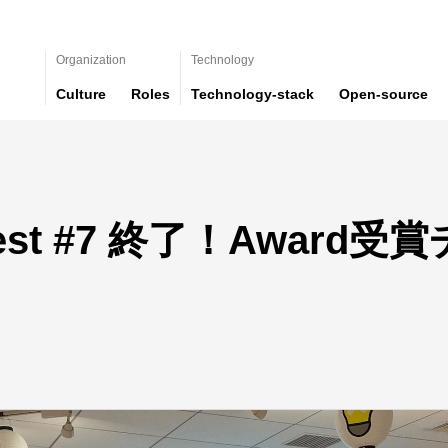
Organization
Technology
Culture
Roles
Technology-stack
Open-source
k Fest #7 終了！Awar