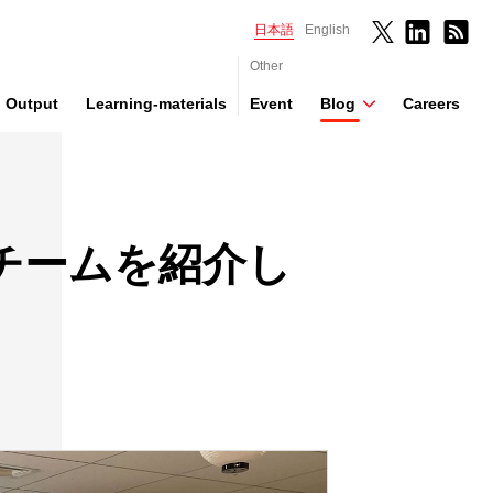
日本語
English
Other
Output
Learning-materials
Event
Blog
Careers
d受賞チームを紹介し