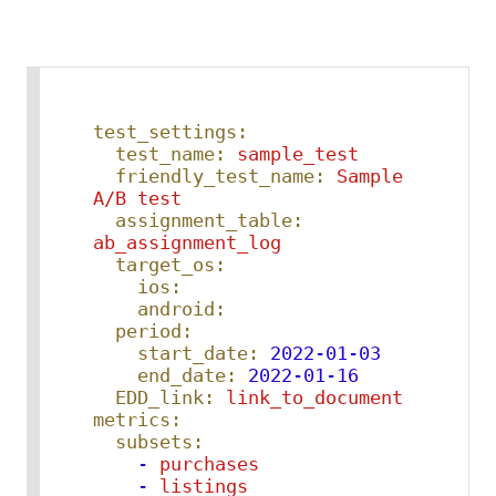
test_settings:
test_name:
sample_test
friendly_test_name:
Sample
A/B
test
assignment_table:
ab_assignment_log
target_os:
ios:
android:
period:
start_date:
2022-01-03
end_date:
2022-01-16
EDD_link:
link_to_document
metrics:
subsets:
-
purchases
-
listings