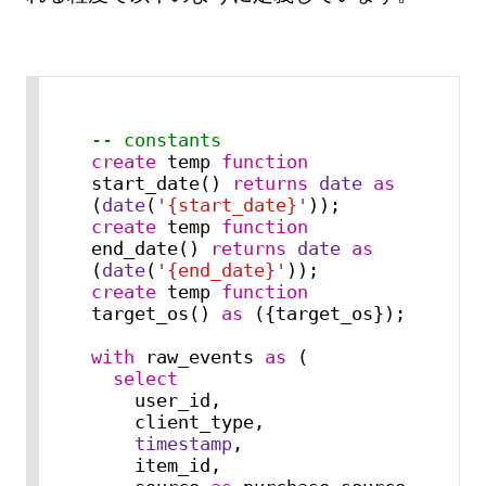
-- constants
create
 temp 
function
start_date() 
returns
date
as
(
date
(
'{start_date}'
create
 temp 
function
end_date() 
returns
date
as
(
date
(
'{end_date}'
create
 temp 
function
target_os() 
as
 ({target_os});

with
 raw_events 
as
 (

select
    user_id,

    client_type,

timestamp
,

    item_id,
