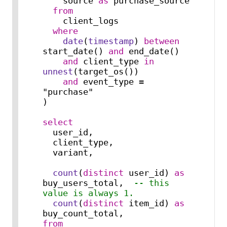
    source 
as
 purchase_source

from
    client_logs

where
date
(
timestamp
) 
between
start_date() 
and
 end_date()

and
 client_type 
in
unnest
(target_os())

and
 event_type 
=
"purchase"

)

select
  user_id,

  client_type,

  variant,

count
(
distinct
 user_id) 
as
buy_users_total,  
-- this 
value is always 1.
count
(
distinct
 item_id) 
as
from