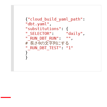
{
"cloud_build_yaml_path"
:
"dbt.yaml"
,
"substitutions"
:
"_SELECTOR"
:
"daily"
,
"_RUN_DBT_RUN"
:
""
,
# 長さ0の文字列にする
"_RUN_DBT_TEST"
:
"1"
}

}