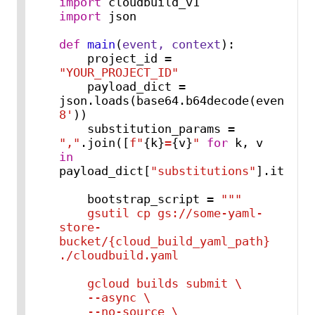
import
import
 json

def
main
(
event, context
):

    project_id = 
"YOUR_PROJECT_ID"
    payload_dict = 
json.loads(base64.b64decode(event[
'd
8'
))

    substitution_params = 
","
.join([
f"
{k}
=
{v}
"
for
 k, v 
in
payload_dict[
"substitutions"
].items()
    bootstrap_script = 
"""

    gsutil cp gs://some-yaml-
store-
bucket/{cloud_build_yaml_path} 
./cloudbuild.yaml

    gcloud builds submit \

    --async \

    --no-source \
