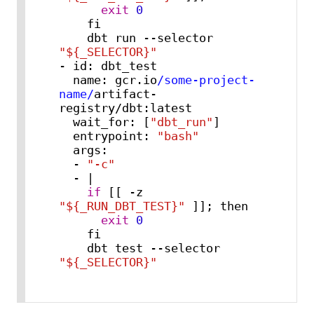
exit
0
    fi

    dbt run --selector 
"${_SELECTOR}"
- id: dbt_test

  name: gcr.io
/some-project-
name/
artifact-
registry/dbt:latest

  wait_for: [
"dbt_run"
]

  entrypoint: 
"bash"
  args:

  - 
"-c"
  - |

if
 [[ -z 
"${_RUN_DBT_TEST}"
 ]]; then

exit
0
    fi

    dbt test --selector 
"${_SELECTOR}"