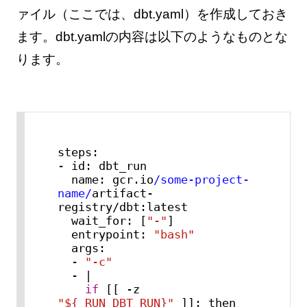
ァイル（ここでは、dbt.yaml）を作成しておき
ます。dbt.yamlの内容は以下のようなものとな
ります。
steps:

- id: dbt_run

  name: gcr.io
/some-project-
name/
artifact-
registry/dbt:latest

  wait_for: [
"-"
]

  entrypoint: 
"bash"
  args:

  - 
"-c"
  - |

if
 [[ -z 
"${_RUN_DBT_RUN}"
 ]]; then
