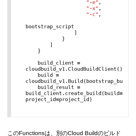
"-e"
,

"-x"
,

"-c"
,

bootstrap_script

                ]

            }

        ]

    }

    build_client = 
cloudbuild_v1.CloudBuildClient()

    build = 
cloudbuild_v1.Build(bootstrap_build)

    build_result = 
build_client.create_build(build=build
project_id=project_id)
このFunctionsは、別のCloud Buildのビルド