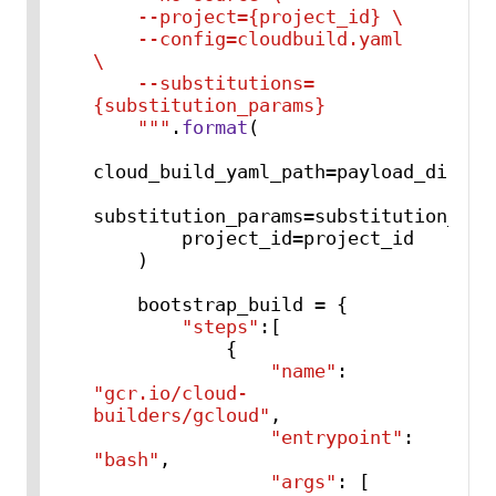
    --project={project_id} \

    --config=cloudbuild.yaml 
\

    --substitutions=
{substitution_params}

    """
.
format
(

cloud_build_yaml_path=payload_dict[
"
substitution_params=substitution_para
        project_id=project_id

    )

    bootstrap_build = {

"steps"
:[

            {

"name"
: 
"gcr.io/cloud-
builders/gcloud"
,

"entrypoint"
: 
"bash"
,

"args"
: [
