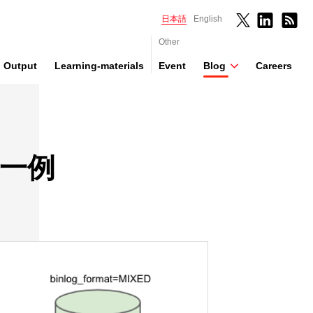
日本語
English
Other
Output
Learning-materials
Event
Blog
Careers
の一例