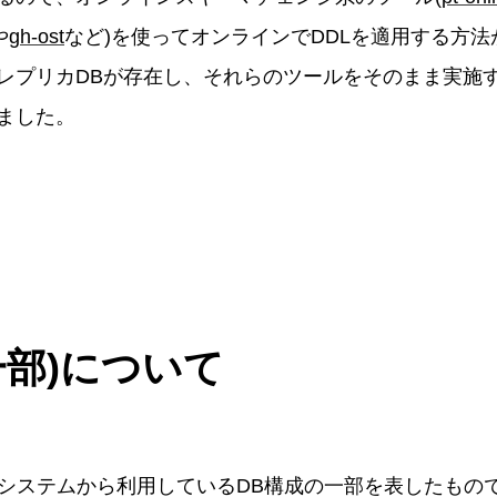
や
gh-ost
など)を使ってオンラインでDDLを適用する方
レプリカDBが存在し、それらのツールをそのまま実施す
ました。
一部)について
Pシステムから利用しているDB構成の一部を表したもの