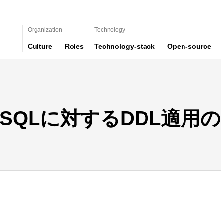
Organization
Technology
Culture
Roles
Technology-stack
Open-source
SQLに対するDDL適用