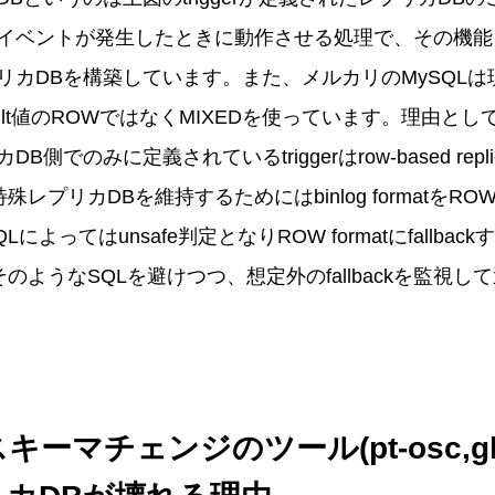
イベントが発生したときに動作させる処理で、その機能
カDBを構築しています。また、メルカリのMySQLは現
tはdefault値のROWではなくMIXEDを使っています。理由
側でのみに定義されているtriggerはrow-based repli
殊レプリカDBを維持するためにはbinlog formatを
Lによってはunsafe判定となりROW formatにfallb
のようなSQLを避けつつ、想定外のfallbackを監視
ーマチェンジのツール(pt-osc,gh