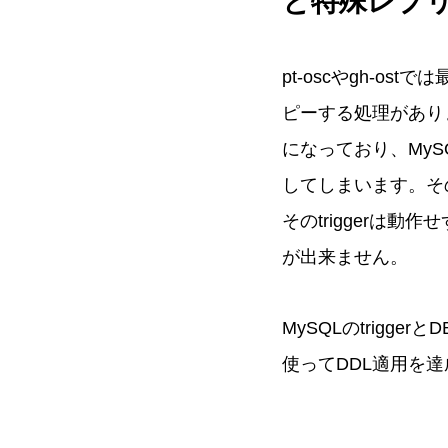
と特殊レプリ
pt-oscやgh-
ピーする処理がありま
になっており、MySQLに
してしまいます。その
そのtriggerは
が出来ません。
MySQLのtrig
使ってDDL適用を