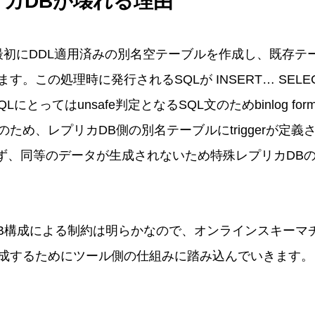
カDBが壊れる理由
ostでは最初にDDL適用済みの別名空テーブルを作成し、既存
す。この処理時に発行されるSQLが INSERT… SELE
とってはunsafe判定となるSQL文のためbinlog format
ため、レプリカDB側の別名テーブルにtriggerが定
動作せず、同等のデータが生成されないため特殊レプリカD
gerとDB構成による制約は明らかなので、オンラインスキー
達成するためにツール側の仕組みに踏み込んでいきます。