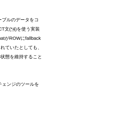
テーブルのデータをコ
CT文
(*4)
を使う実装
がROWにfallback
義されていたとしても、
Bの状態を維持すること
マチェンジのツールを