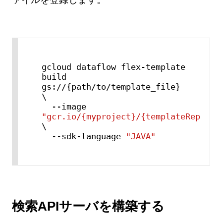
gcloud dataflow flex-template 
build 
gs://{path/to/template_file} 
\

  --image 
"gcr.io/{myproject}/{templateRepoNam
\

  --sdk-language 
"JAVA"
検索APIサーバを構築する