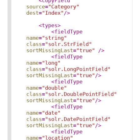
<
copyField
source
=
"Category"
dest
=
"Index"
/>
<
types
>
<
fieldType
name
=
"string"
class
=
"solr.StrField"
sortMissingLast
=
"true"
 />
<
fieldType
name
=
"long"
class
=
"solr.LongPointField"
sortMissingLast
=
"true"
/>
<
fieldType
name
=
"double"
class
=
"solr.DoublePointField"
sortMissingLast
=
"true"
/>
<
fieldType
name
=
"date"
class
=
"solr.DatePointField"
sortMissingLast
=
"true"
/>
<
fieldType
name
=
"location"