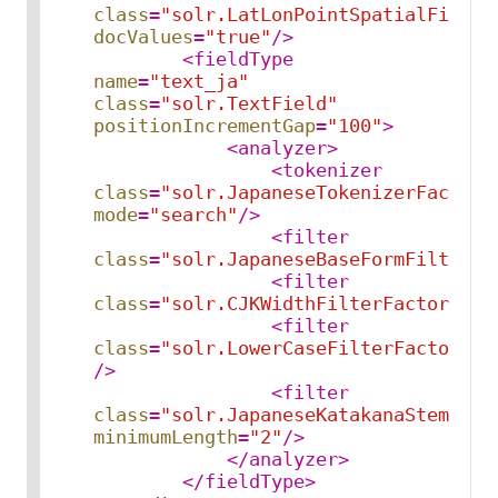
class
=
"solr.LatLonPointSpatialField"
docValues
=
"true"
/>
<
fieldType
name
=
"text_ja"
class
=
"solr.TextField"
positionIncrementGap
=
"100"
>
<
analyzer
>
<
tokenizer
class
=
"solr.JapaneseTokenizerFactory
mode
=
"search"
/>
<
filter
class
=
"solr.JapaneseBaseFormFilterFa
<
filter
class
=
"solr.CJKWidthFilterFactory"
/>
<
filter
class
=
"solr.LowerCaseFilterFactory"
/>
<
filter
class
=
"solr.JapaneseKatakanaStemFilt
minimumLength
=
"2"
/>
</
analyzer
>
</
fieldType
>