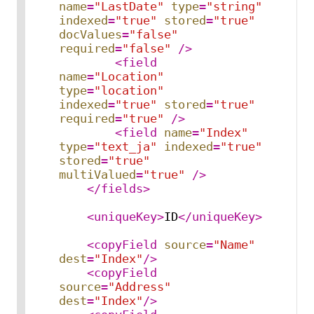
name
=
"LastDate"
type
=
"string"
indexed
=
"true"
stored
=
"true"
docValues
=
"false"
required
=
"false"
 />
<
field
name
=
"Location"
type
=
"location"
indexed
=
"true"
stored
=
"true"
required
=
"true"
 />
<
field
name
=
"Index"
type
=
"text_ja"
indexed
=
"true"
stored
=
"true"
multiValued
=
"true"
 />
</
fields
>
<
uniqueKey
>
ID
</
uniqueKey
>
<
copyField
source
=
"Name"
dest
=
"Index"
/>
<
copyField
source
=
"Address"
dest
=
"Index"
/>