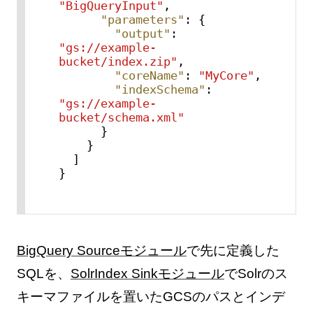
"BigQueryInput"
,
"parameters"
:
{
"output"
:
"gs://example-
bucket/index.zip"
,
"coreName"
:
"MyCore"
,
"indexSchema"
:
"gs://example-
bucket/schema.xml"
}
}
]
}
BigQuery Sourceモジュール
で先に定義した
SQLを、
SolrIndex Sinkモジュール
でSolrのス
キーマファイルを置いたGCSのパスとインデ