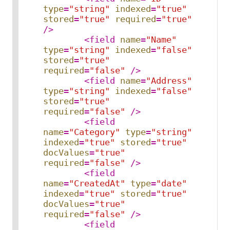
type
=
"string"
indexed
=
"true"
stored
=
"true"
required
=
"true"
/>
<
field
name
=
"Name"
type
=
"string"
indexed
=
"false"
stored
=
"true"
required
=
"false"
 />
<
field
name
=
"Address"
type
=
"string"
indexed
=
"false"
stored
=
"true"
required
=
"false"
 />
<
field
name
=
"Category"
type
=
"string"
indexed
=
"true"
stored
=
"true"
docValues
=
"true"
required
=
"false"
 />
<
field
name
=
"CreatedAt"
type
=
"date"
indexed
=
"true"
stored
=
"true"
docValues
=
"true"
required
=
"false"
 />
<
field