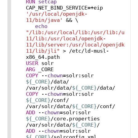
RUN
setcap
CAP_NET_BIND_SERVICE=+eip 
'/usr/local/openjdk-
11/bin/java'
 && \

echo
"/lib:/usr/local/lib:/usr/lib:/usr/l
11/lib:/usr/local/openjdk-
11/lib/server:/usr/local/openjdk-
11/lib/jli"
 > /etc/ld-musl-
x86_64.path
USER
ARG
COPY
 --
chown
=solr:solr 
${_CORE}
/data/ 
/var/solr/data/
${_CORE}
/data/
COPY
 --
chown
=solr:solr 
${_CORE}
/conf/ 
/var/solr/data/
${_CORE}
/conf/
ADD
 --
chown
=solr:solr 
${_CORE}
/core.properties 
/var/solr/data/
${_CORE}
/
ADD
 --
chown
=solr:solr 
${_CORE}
/solrconfig.xml  