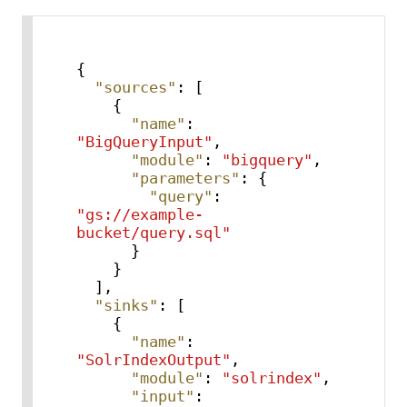
{
"sources"
:
[
{
"name"
:
"BigQueryInput"
,
"module"
:
"bigquery"
,
"parameters"
:
{
"query"
:
"gs://example-
bucket/query.sql"
}
}
]
,
"sinks"
:
[
{
"name"
:
"SolrIndexOutput"
,
"module"
:
"solrindex"
,
"input"
: