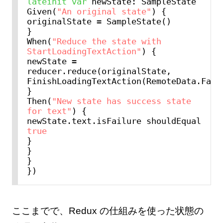
lateinit
var
 newState: SampleState

Given(
"An original state"
) {

originalState = SampleState()

}

When(
"Reduce the state with 
StartLoadingTextAction"
) {

newState = 
reducer.reduce(originalState, 
FinishLoadingTextAction(RemoteData.Failu
}

Then(
"New state has success state 
for text"
) {

newState.text.isFailure shouldEqual 
true
}

}

}

ここまでで、Redux の仕組みを使った状態の