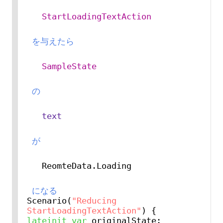
StartLoadingTextAction
 を与えたら 
SampleState
 の 
text
 が 
ReomteData.Loading
 になる
Scenario(
"Reducing 
StartLoadingTextAction"
lateinit
var
 originalState: 