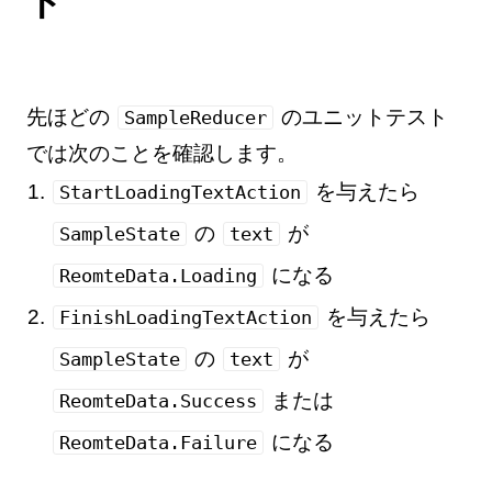
ト
先ほどの
のユニットテスト
SampleReducer
では次のことを確認します。
を与えたら
StartLoadingTextAction
の
が
SampleState
text
になる
ReomteData.Loading
を与えたら
FinishLoadingTextAction
の
が
SampleState
text
または
ReomteData.Success
になる
ReomteData.Failure