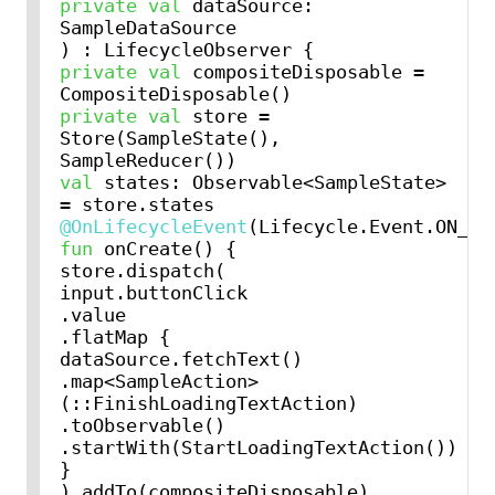
private
val
 dataSource: 
SampleDataSource

private
val
 compositeDisposable = 
private
val
 store = 
Store(SampleState(), 
val
 states: Observable<SampleState> 
@OnLifecycleEvent
fun
 onCreate() {

store.dispatch(

input.buttonClick

.value

.flatMap {

dataSource.fetchText()

.map<SampleAction>
(::FinishLoadingTextAction)

.toObservable()

.startWith(StartLoadingTextAction())

}

).addTo(compositeDisposable)
