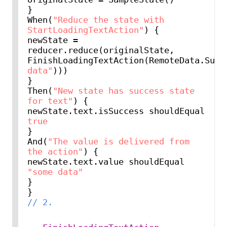
}

When(
"Reduce the state with 
StartLoadingTextAction"
) {

newState = 
reducer.reduce(originalState, 
FinishLoadingTextAction(RemoteData.Succ
data"
)))

}

Then(
"New state has success state 
for text"
) {

newState.text.isSuccess shouldEqual 
true
}

And(
"The value is delivered from 
the action"
) {

newState.text.value shouldEqual 
"some data"
}

// 2. 