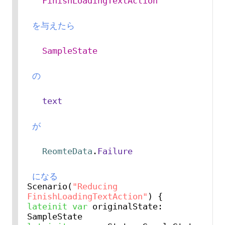
FinishLoadingTextAction
 を与えたら 
SampleState
 の 
text
 が 
ReomteData
.
Failure
 になる
Scenario(
"Reducing 
FinishLoadingTextAction"
lateinit
var
 originalState: 