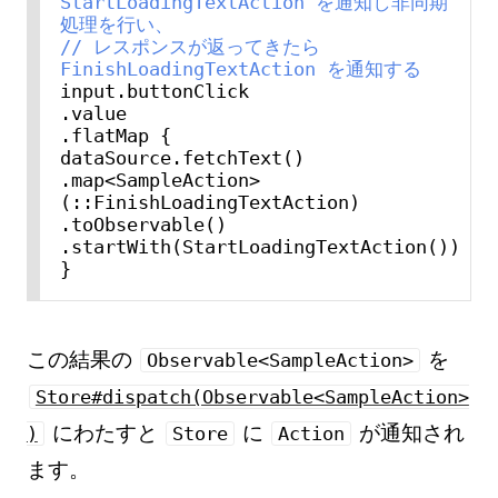
StartLoadingTextAction を通知し非同期
処理を行い、
// レスポンスが返ってきたら 
FinishLoadingTextAction を通知する
input.buttonClick

.value

.flatMap {

dataSource.fetchText()

.map<SampleAction>
(::FinishLoadingTextAction)

.toObservable()

.startWith(StartLoadingTextAction())

この結果の
を
Observable<SampleAction>
Store#dispatch(Observable<SampleAction>
にわたすと
に
が通知され
)
Store
Action
ます。