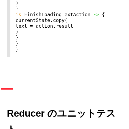
)

is
 FinishLoadingTextAction 
->
 {

currentState.copy(

text = action.result

)

}

}

Reducer のユニットテス