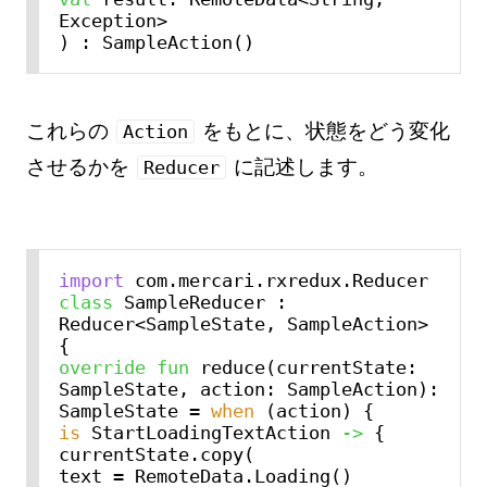
Exception>

これらの
をもとに、状態をどう変化
Action
させるかを
に記述します。
Reducer
import
class
 SampleReducer : 
Reducer<SampleState, SampleAction> 
override
fun
 reduce(currentState: 
SampleState, action: SampleAction): 
SampleState = 
when
is
 StartLoadingTextAction 
->
 {

currentState.copy(

text = RemoteData.Loading()
