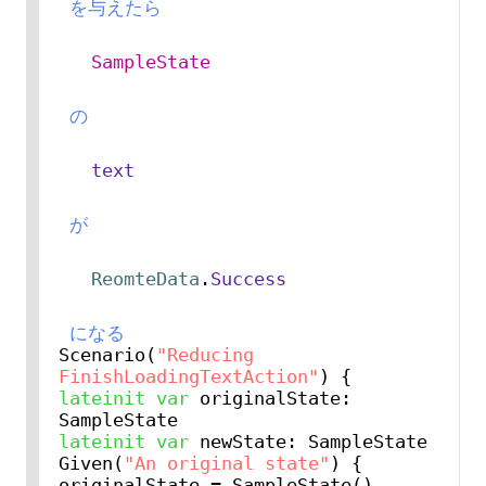
 を与えたら 
SampleState
 の 
text
 が 
ReomteData
.
Success
 になる
Scenario(
"Reducing 
FinishLoadingTextAction"
lateinit
var
 originalState: 
lateinit
var
 newState: SampleState

Given(
"An original state"
) {

originalState = SampleState()
