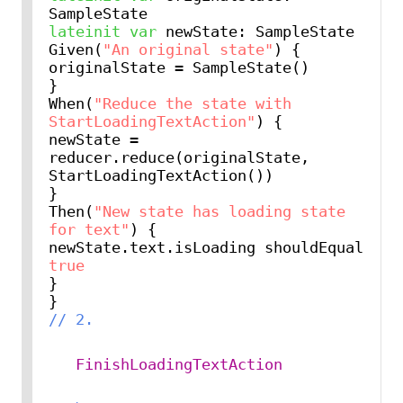
lateinit
var
 newState: SampleState

Given(
"An original state"
) {

originalState = SampleState()

}

When(
"Reduce the state with 
StartLoadingTextAction"
) {

newState = 
reducer.reduce(originalState, 
StartLoadingTextAction())

}

Then(
"New state has loading state 
for text"
) {

newState.text.isLoading shouldEqual 
true
}

// 2. 
FinishLoadingTextAction