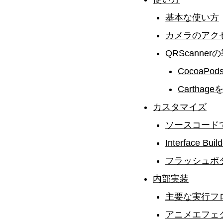
基本な使い方
カメラのアク
QRScanne
CocoaP
Carthag
カスタマイズ
ソースコード
Interface 
フラッシュボ
内部実装
主要な実行フ
アニメエフェ