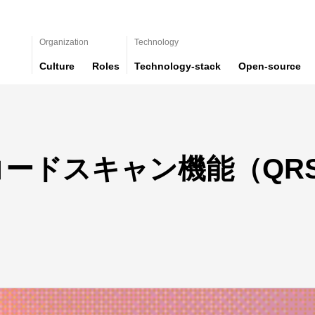
Organization
Technology
Culture
Roles
Technology-stack
Open-source
ードスキャン機能（QRSc