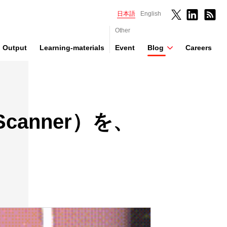
日本語
English
Other
Output
Learning-materials
Event
Blog
Careers
anner）を、