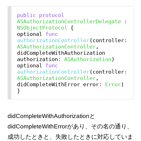
public
protocol
ASAuthorizationControllerDelegate
:
NSObjectProtocol
 {

optional 
func
authorizationController
(controller
:
ASAuthorizationController
, 
didCompleteWithAuthorization 
authorization
:
ASAuthorization
)

optional 
func
authorizationController
(controller
:
ASAuthorizationController
, 
didCompleteWithError error
:
Error
)

didCompleteWithAuthorizationと
didCompleteWithErrorがあり、その名の通り、
成功したときと、失敗したときに対応していま