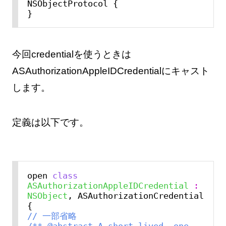
NSObjectProtocol {

今回credentialを使うときは
ASAuthorizationAppleIDCredentialにキャスト
します。
定義は以下です。
open 
class
ASAuthorizationAppleIDCredential
:
NSObject
, ASAuthorizationCredential 
// 一部省略
/** @abstract A short-lived, one-