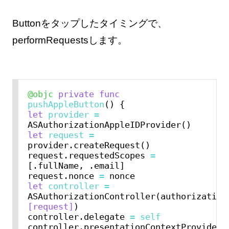
Buttonをタップしたタイミングで、
performRequestsします。
@objc
private
func
pushAppleButton
let
provider
=
let
request
=
provider.createRequest()

request.requestedScopes 
=
[.fullName, .email]

request.nonce 
=
let
controller
=
ASAuthorizationController(authorization
[request]
)

controller.delegate 
=
self
controller.presentationContextProvider 