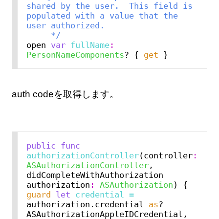
shared by the user.  This field is 
populated with a value that the 
user authorized.
     */
open 
var
fullName
:
PersonNameComponents
? { 
get
auth codeを取得します。
public
func
authorizationController
(controller
:
ASAuthorizationController
, 
didCompleteWithAuthorization 
authorization
:
ASAuthorization
guard
let
credential
=
authorization.credential 
as
? 
ASAuthorizationAppleIDCredential, 