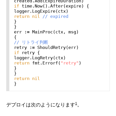
if
 time.Now().After(expire) {

return
nil
// expired
}

}

err := MainProc(ctx, msg)

// リトライ判断
if
 retry {

return
 fmt.Errorf(
"retry"
)

}

return
nil
1
デプロイは次のようになります
。