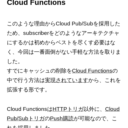
Cloud Functions
このような理由からCloud Pub/Subを採用した
ため、subscriberをどのようなアーキテクチャ
にするかは初めからベストを尽くす必要はな
く、今回は一番面倒がない手軽な方法を取りま
した。
すでにキャッシュの削除を
Cloud Functions
の
中で行う方法は
実現されています
から、これを
拡張する形です。
Cloud Functionsは
HTTPトリガ
以外に、
Cloud
Pub/Subトリガ
の
Push購読
が可能なので、こ
れを採用しました。