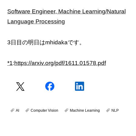
Software Engineer, Machine Learning/Natural
Language Processing
3日目の明日はmhidakaです。
*1
:
https://arxiv.org/pdf/1611.01578.pdf
AI
Computer Vision
Machine Learning
NLP