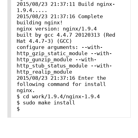
2015/08/23 21:37:11 Build nginx-
1.9.4.....

2015/08/23 21:37:16 Complete 
building nginx!

nginx version: nginx/1.9.4

built by gcc 4.4.7 20120313 (Red 
Hat 4.4.7-3) (GCC)

configure arguments: --with-
http_gzip_static_module --with-
http_gunzip_module --with-
http_stub_status_module --with-
http_realip_module

2015/08/23 21:37:16 Enter the 
following command for install 
nginx.

$ cd work/1.9.4/nginx-1.9.4

$ sudo make install

$