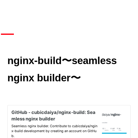
nginx-build〜seamless
nginx builder〜