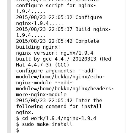
configure script for nginx-
1.9.4.....

2015/08/23 22:05:32 Configure 
nginx-1.9.4.....

2015/08/23 22:05:37 Build nginx-
1.9.4.....

2015/08/23 22:05:42 Complete 
building nginx!

nginx version: nginx/1.9.4

built by gcc 4.4.7 20120313 (Red 
Hat 4.4.7-3) (GCC)

configure arguments: --add-
module=/home/bokko/nginx/echo-
nginx-module --add-
module=/home/bokko/nginx/headers-
more-nginx-module

2015/08/23 22:05:42 Enter the 
following command for install 
nginx.

$ cd work/1.9.4/nginx-1.9.4

$ sudo make install

$