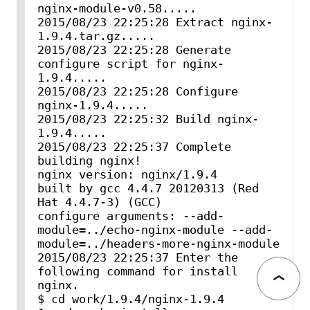
nginx-module-v0.58.....

2015/08/23 22:25:28 Extract nginx-
1.9.4.tar.gz.....

2015/08/23 22:25:28 Generate 
configure script for nginx-
1.9.4.....

2015/08/23 22:25:28 Configure 
nginx-1.9.4.....

2015/08/23 22:25:32 Build nginx-
1.9.4.....

2015/08/23 22:25:37 Complete 
building nginx!

nginx version: nginx/1.9.4

built by gcc 4.4.7 20120313 (Red 
Hat 4.4.7-3) (GCC)

configure arguments: --add-
module=../echo-nginx-module --add-
module=../headers-more-nginx-module

2015/08/23 22:25:37 Enter the 
following command for install 
nginx.

$ cd work/1.9.4/nginx-1.9.4
