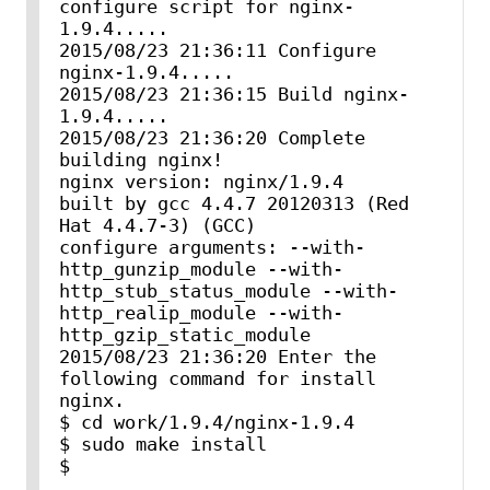
configure script for nginx-
1.9.4.....

2015/08/23 21:36:11 Configure 
nginx-1.9.4.....

2015/08/23 21:36:15 Build nginx-
1.9.4.....

2015/08/23 21:36:20 Complete 
building nginx!

nginx version: nginx/1.9.4

built by gcc 4.4.7 20120313 (Red 
Hat 4.4.7-3) (GCC)

configure arguments: --with-
http_gunzip_module --with-
http_stub_status_module --with-
http_realip_module --with-
http_gzip_static_module

2015/08/23 21:36:20 Enter the 
following command for install 
nginx.

$ cd work/1.9.4/nginx-1.9.4

$ sudo make install

$