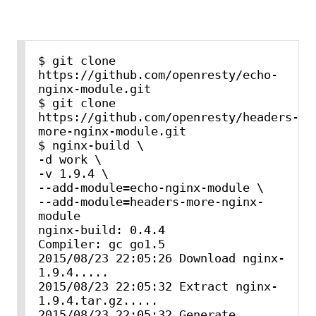
$ git clone 
https://github.com/openresty/echo-
nginx-module.git

$ git clone 
https://github.com/openresty/headers-
more-nginx-module.git

$ nginx-build \

-d work \

-v 1.9.4 \

--add-module=echo-nginx-module \

--add-module=headers-more-nginx-
module

nginx-build: 0.4.4

Compiler: gc go1.5

2015/08/23 22:05:26 Download nginx-
1.9.4.....

2015/08/23 22:05:32 Extract nginx-
1.9.4.tar.gz.....

2015/08/23 22:05:32 Generate 