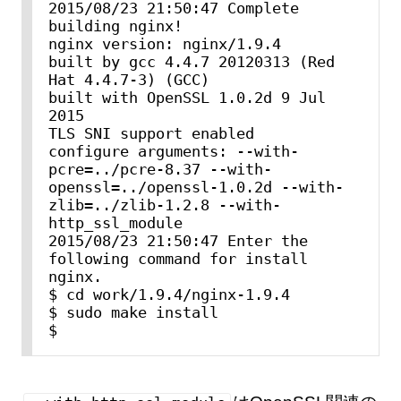
2015/08/23 21:50:47 Complete 
building nginx!

nginx version: nginx/1.9.4

built by gcc 4.4.7 20120313 (Red 
Hat 4.4.7-3) (GCC)

built with OpenSSL 1.0.2d 9 Jul 
2015

TLS SNI support enabled

configure arguments: --with-
pcre=../pcre-8.37 --with-
openssl=../openssl-1.0.2d --with-
zlib=../zlib-1.2.8 --with-
http_ssl_module

2015/08/23 21:50:47 Enter the 
following command for install 
nginx.

$ cd work/1.9.4/nginx-1.9.4

$ sudo make install

$