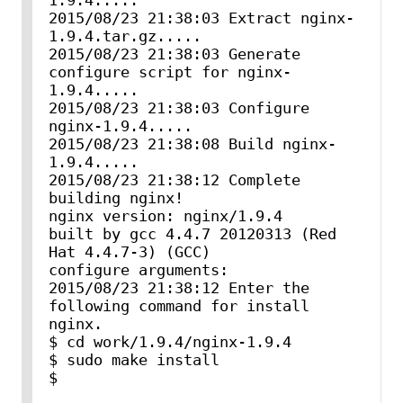
2015/08/23 21:38:03 Extract nginx-
1.9.4.tar.gz.....

2015/08/23 21:38:03 Generate 
configure script for nginx-
1.9.4.....

2015/08/23 21:38:03 Configure 
nginx-1.9.4.....

2015/08/23 21:38:08 Build nginx-
1.9.4.....

2015/08/23 21:38:12 Complete 
building nginx!

nginx version: nginx/1.9.4

built by gcc 4.4.7 20120313 (Red 
Hat 4.4.7-3) (GCC)

configure arguments:

2015/08/23 21:38:12 Enter the 
following command for install 
nginx.

$ cd work/1.9.4/nginx-1.9.4

$ sudo make install

$