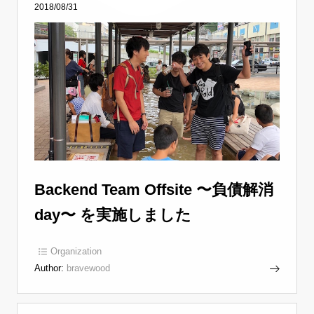
2018/08/31
Backend Team Offsite 〜負債解消
day〜 を実施しました
Organization
Author:
bravewood