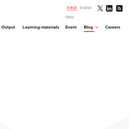
日本語
English
Other
Output
Learning-materials
Event
Blog
Careers