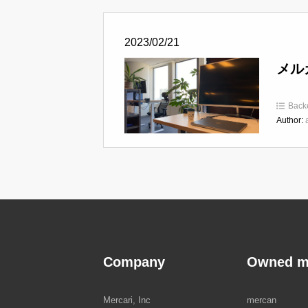
2023/02/21
メル
Back
Author:
Company
Owned m
Mercari, Inc
mercan