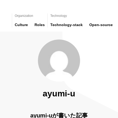
Organization
Technology
Culture
Roles
Technology-stack
Open-source
ayumi-u
ayumi-uが書いた記事