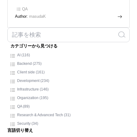
QA
Author:
masudaK
カテゴリーから見つける
AI (116)
Backend (275)
Client side (161)
Development (234)
Infrastructure (146)
Organization (195)
QA (89)
Research & Advanced Tech (31)
Security (34)
言語切り替え